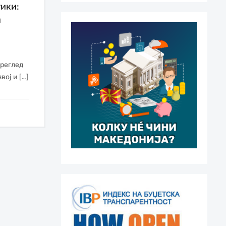
тики:
н
Преглед
ој и […]