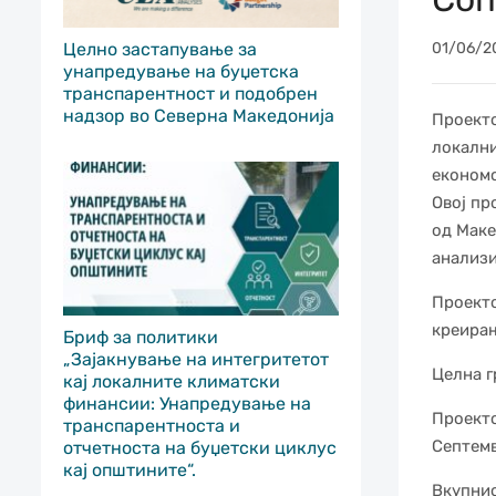
Целно застапување за
01/06/2
унапредување на буџетска
транспарентност и подобрен
надзор во Северна Македонија
Проекто
локални
економс
Овој пр
од Маке
анализи
Проекто
креирањ
Бриф за политики
„Зајакнување на интегритетот
Целна г
кај локалните климатски
финансии: Унапредување на
Проекто
транспарентноста и
Септемв
отчетноста на буџетски циклус
кај општините“.
Вкупнио