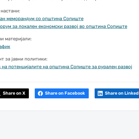
 настани:
ан меморандум со општина Сопиште
орум за локален економски развој во општина Сопиште
и материјали:
афик
т за јавни политики:
 на потенцијалите на општина Сопиште за рурален развој
Share on X
Share on Facebook
Share on Linked