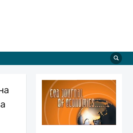
на
на