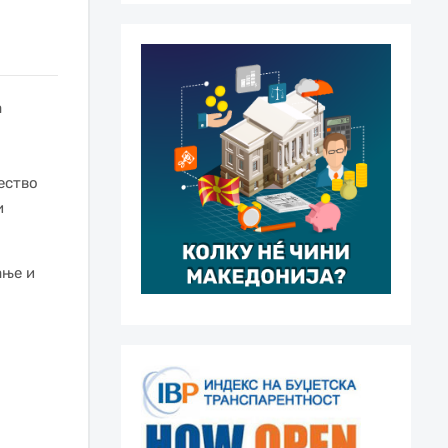
а
ество
и
ање и