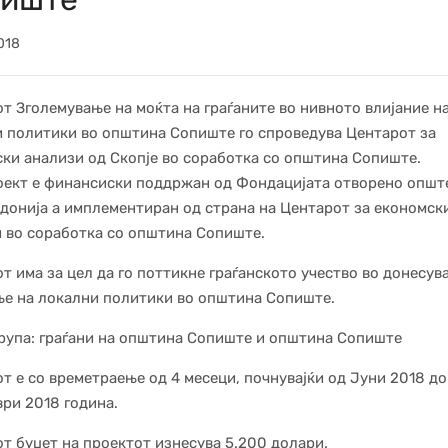
018
т Зголемување на моќта на граѓаните во нивното влијание н
 политики во општина Сопиште го спроведува Центарот за
ки анализи од Скопје во соработка со општина Сопиште.
оект е финансиски поддржан од Фондацијата отворено општ
донија а имплементиран од страна на Центарот за економск
 во соработка со општина Сопиште.
т има за цел да го поттикне граѓанското учество во донесув
е на локални политики во општина Сопиште.
рупа: граѓани на општина Сопиште и општина Сопиште
т е со времетраење од 4 месеци, почнувајќи од Јуни 2018 до
ри 2018 година.
т буџет на проектот изнесува 5.200 долари.