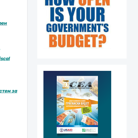
рен
iscal
стем за