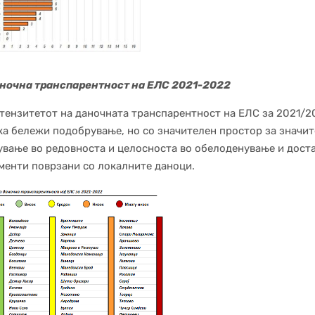
а транспарентност на ЕЛС 2021-2022
нтензитетот на даночната транспарентност на ЕЛС за 2021/2
ка бележи подобрување, но со значителен простор за значи
вање во редовноста и целосноста во обелоденување и дост
менти поврзани со локалните даноци.