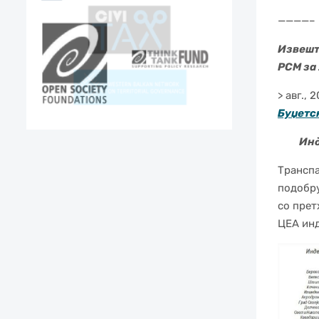
————–
Извешта
РСМ за
> авг., 
Буџетс
Индекс
Транспа
подобру
со прет
ЦЕА инд