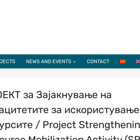
JECTS
NEWS AND EVENTS
CONTACT
ЕКТ за Зајакнување на
ацитетите за искористување
урсите / Project Strengtheni
ource Mobilization Activity (S