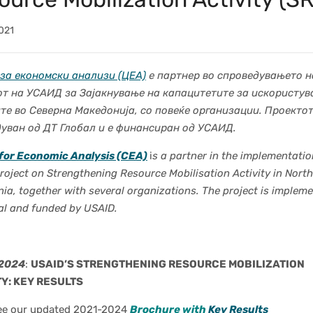
021
за економски анализи (ЦЕА)
е партнер во спроведувањето н
т на УСАИД за Зајакнување на капацитетите за искористув
те во Северна Македонија, со повеќе организации. Проектот
уван од ДТ Глобал и е финансиран од УСАИД.
for Economic Analysis (CEA)
i
s a partner in the implementatio
oject on Strengthening Resource Mobilisation Activity in North
a, together with several organizations. The project is implem
al and funded by USAID.
2024
:
USAID’S STRENGTHENING RESOURCE MOBILIZATION
TY: KEY RESULTS
ee our updated 2021-2024
Brochure with
Key Results