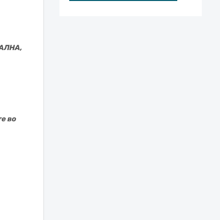
АЛНА,
е во