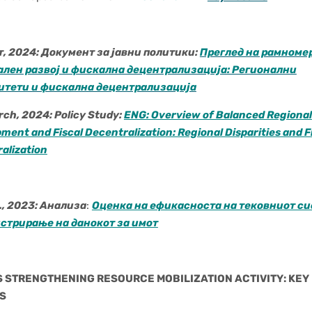
, 2024: Документ за јавни политики:
Преглед на рамноме
ален развој и фискална децентрализација: Регионални
итети и фискална децентрализација
ch, 2024: Policy Study:
ENG: Overview of Balanced Regional
ment and Fiscal Decentralization: Regional Disparities and F
alization
, 2023: Анализа
:
Оценка на ефикасноста на тековниот си
стрирање на данокот за имот
S STRENGTHENING RESOURCE MOBILIZATION ACTIVITY: KEY
S