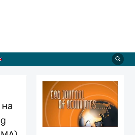
 на
ng
RMA)