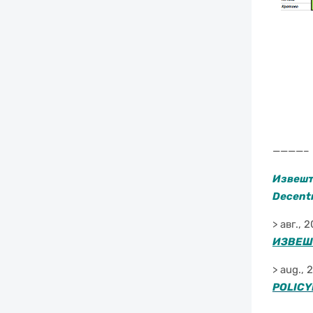
————–
Извешт
Decentr
> авг., 
ИЗВЕШ
> aug.,
POLIC