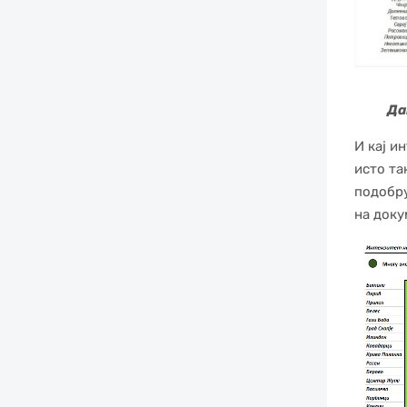
Даночн
И кај и
исто та
подобру
на доку