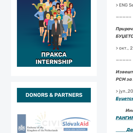
> ENG S
————–
Прирач
БУЏЕТ
> окт., 
————–
Извешта
РСМ за
> јул.,
DONORS & PARTNERS
Буџетс
Индекс
РАНГИ
Даноч