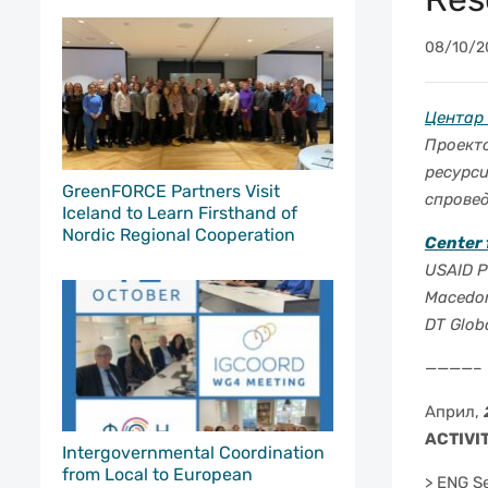
08/10/2
Центар 
Проекто
ресурси
GreenFORCE Partners Visit
спровед
Iceland to Learn Firsthand of
Nordic Regional Cooperation
Center 
USAID Pr
Macedoni
DT Glob
————–
Април,
ACTIVI
Intergovernmental Coordination
from Local to European
> ENG S