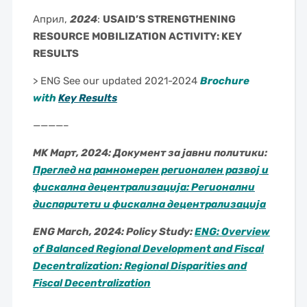
Април,
2024
:
USAID’S STRENGTHENING
RESOURCE MOBILIZATION ACTIVITY: KEY
RESULTS
> ENG See our updated 2021-2024
Brochure
with
Key Results
————–
MK Март, 2024: Документ за јавни политики:
Преглед на рамномерен регионален развој и
фискална децентрализација: Регионални
диспаритети и фискална децентрализација
ENG March, 2024: Policy Study:
ENG: Overview
of Balanced Regional Development and Fiscal
Decentralization: Regional Disparities and
Fiscal Decentralization