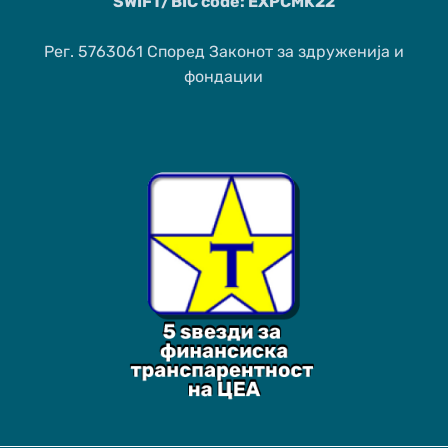
SWIFT/BIC code: EXPCMK22
Рег. 5763061 Според Законот за здруженија и
фондации