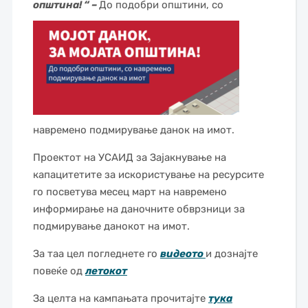
општина! “ –
До подобри општини, со
навремено подмирување данок на имот.
Проектот на УСАИД за Зајакнување на
капацитетите за искористување на ресурсите
го посветува месец март на навремено
информирање на даночните обврзници за
подмирување данокот на имот.
За таа цел погледнете го
видеото
и дознајте
повеќе од
летокот
За целта на кампањата прочитајте
тука