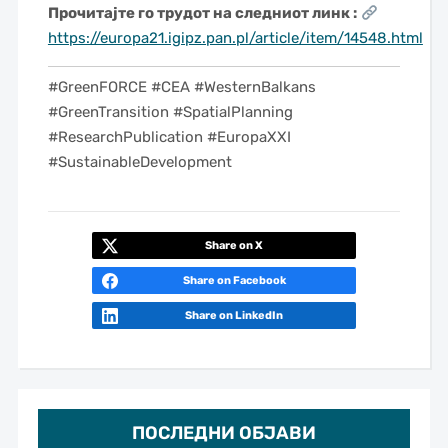
Прочитајте го трудот на следниот линк :
https://europa21.igipz.pan.pl/article/item/14548.html
#GreenFORCE #CEA #WesternBalkans
#GreenTransition #SpatialPlanning
#ResearchPublication #EuropaXXI
#SustainableDevelopment
Share on X
Share on Facebook
Share on LinkedIn
ПОСЛЕДНИ ОБЈАВИ