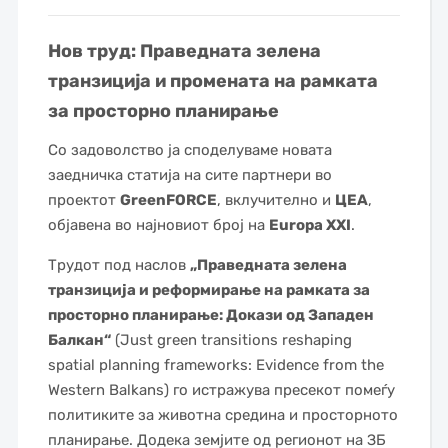
Нов труд: Праведната зелена
транзиција и промената на рамката
за просторно планирање
Со задоволство ја споделуваме новата
заедничка статија на сите партнери во
проектот
GreenFORCE
, вклучително и
ЦЕА
,
објавена во најновиот број на
Europa XXI
.
Трудот под наслов
„Праведната зелена
транзиција и реформирање на рамката за
просторно планирање: Докази од Западен
Балкан“
(Just green transitions reshaping
spatial planning frameworks: Evidence from the
Western Balkans) го истражува пресекот помеѓу
политиките за животна средина и просторното
планирање. Додека земјите од регионот на ЗБ