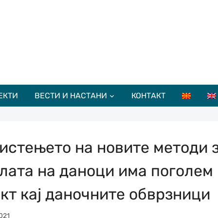
ЕКТИ
ВЕСТИ И НАСТАНИ
КОНТАКТ
истењето на новите методи 
лата на даноци има поголем
кт кај даночните обврзници
021