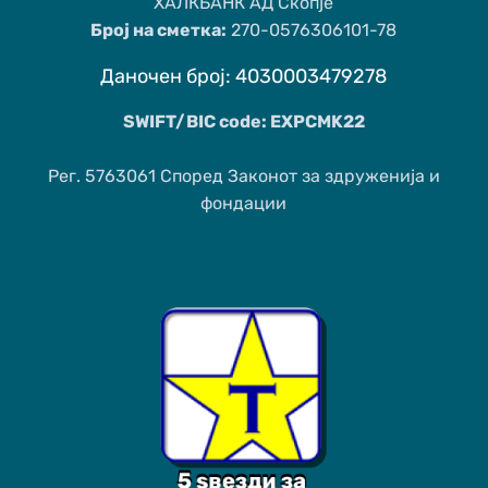
ХАЛКБАНК АД Скопје
Број на сметка:
270-0576306101-78
Даночен број: 4030003479278
SWIFT/BIC code: EXPCMK22
Рег. 5763061 Според Законот за здруженија и
фондации