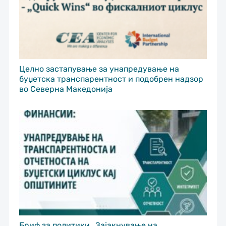
Целно застапување за унапредување на
буџетска транспарентност и подобрен надзор
во Северна Македонија
Бриф за политики „Зајакнување на