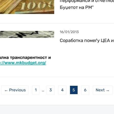
перформанси и отчетнос
Буџетот на РМ“
16/01/2013
Соработка помеѓу ЦЕА 
← Previous
1
…
3
4
5
6
Next →