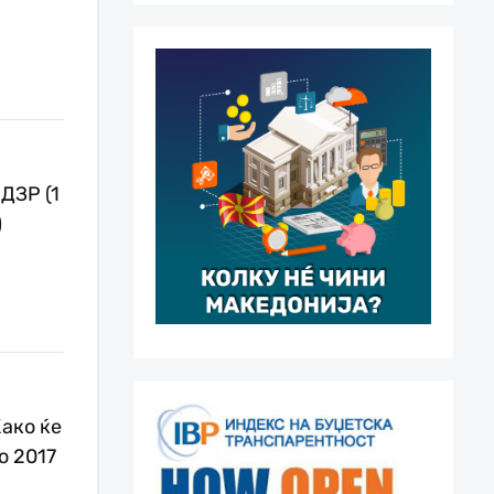
ДЗР (1
)
ако ќе
о 2017