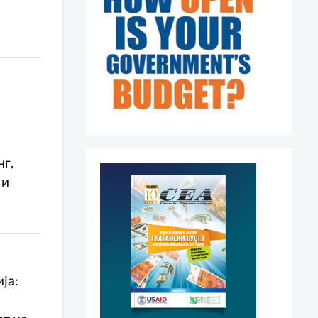
г,
 и
ја: