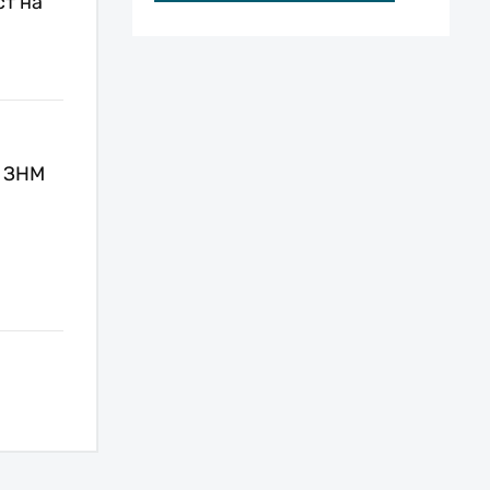
т на
и ЗНМ