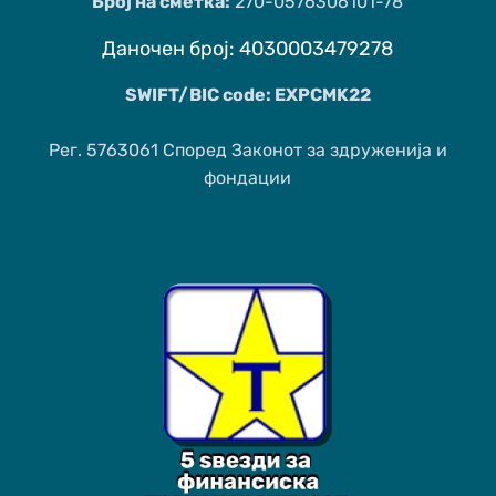
Број на сметка:
270-0576306101-78
Даночен број: 4030003479278
SWIFT/BIC code: EXPCMK22
Рег. 5763061 Според Законот за здруженија и
фондации