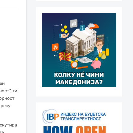
тен
ост“, ги
орност
преку
искутира
те