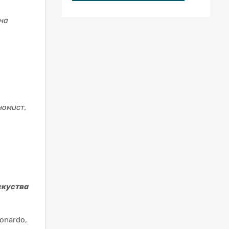
 на
номист,
скуства
onardo,