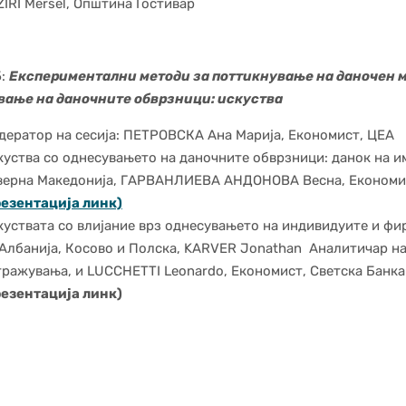
IRI Mersel, Општина Гостивар
5:
Експериментални методи за поттикнување на даночен м
вање на даночните обврзници: искуства
дератор на сесија: ПЕТРОВСКА Ана Марија, Економист, ЦЕА
куства со однесувањето на даночните обврзници: данок на и
верна Македонија, ГАРВАНЛИЕВА АНДОНОВА Весна, Економи
езентација линк)
куствата со влијание врз однесувањето на индивидуите и фи
 Албанија, Косово и Полска, KARVER Jonathan Аналитичар н
тражувања, и LUCCHETTI Leonardo, Економист, Светска Банка
резентација линк)