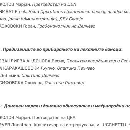
КОЛОВ Марјан,
Претседател на ЦЕА
NMAAT Freek,
H
ead Operations I (економски развој, владеење
аво, јавна администрација), ДЕУ Скопје
АЈКОВСКИ Горан,
Градоначалник на Делчево
2:
Предизвиците во прибирањето на локалните даноци
:
РВАНЛИЕВА АНДОНОВА Весна,
Проектен координатор и Еко
А
КАРАКАШОВСКИ Љупчо
, Општина Пехчево
СЕВ Емил
, Општина Делчево
СИФОВСКА Оливера
, Општина Гостивар
3:
Даночен морал и даночно однесување и меѓународни и
КОЛОВ Марјан, Претседател на ЦЕА
RVER Jonathan Аналитичар на истражувања, и LUCCHETTI Le