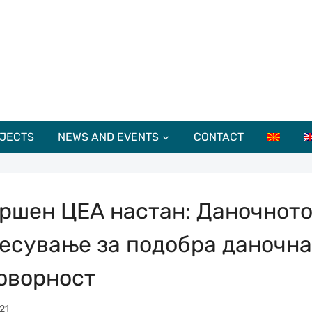
JECTS
NEWS AND EVENTS
CONTACT
ршен ЦЕА настан: Даночнот
есување за подобра даночна
оворност
21