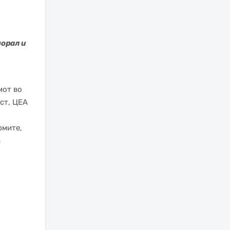
орал и
мот во
ст, ЦЕА
рмите,
а