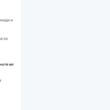
иходи и
е со
ните во
а