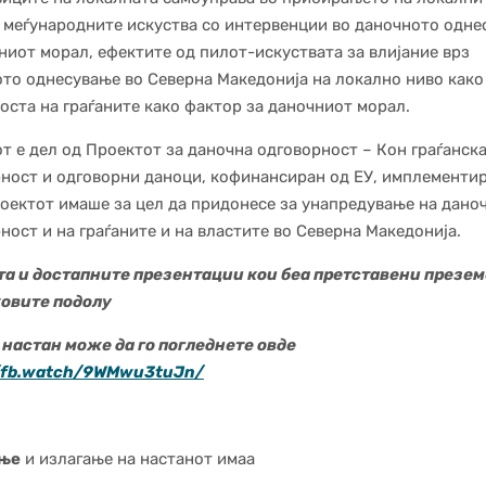
 меѓународните искуства со интервенции во даночното одне
ниот морал, ефектите од пилот-искуствата за влијание врз
то однесување во Северна Македонија на локално ниво како
оста на граѓаните како фактор за даночниот морал.
т е дел од Проектот за даночна одговорност – Кон граѓанск
ност и одговорни даноци, кофинансиран од ЕУ, имплементи
оектот имаше за цел да придонесе за унапредување на дано
ност и на граѓаните и на властите во Северна Македонија.
та и достапните презентации кои беа претставени презем
ковите подолу
настан може да го погледнете овде
//fb.watch/9WMwu3tuJn/
ње
и излагање на настанот имаа