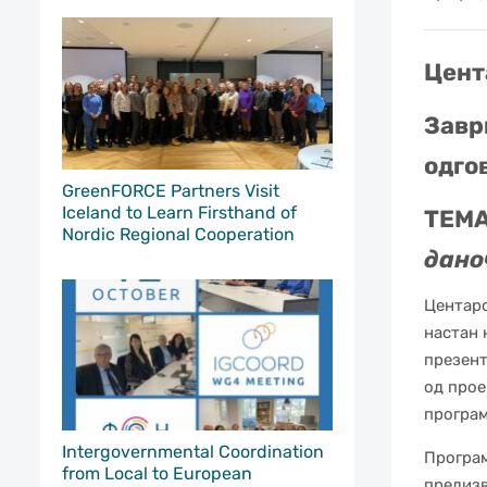
Цент
Завр
одго
GreenFORCE Partners Visit
Iceland to Learn Firsthand of
ТЕМ
Nordic Regional Cooperation
дано
Центаро
настан 
презент
од прое
програ
Intergovernmental Coordination
Програм
from Local to European
предизв