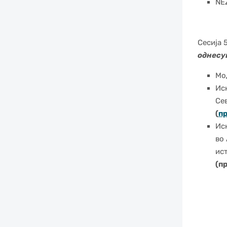
NEZ
Сесија 
однесу
Мо
Ис
Се
(
пр
Ис
во
ис
(п