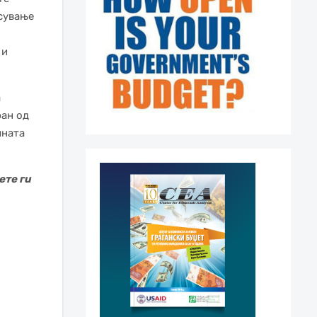
сување
 и
а
ран од
чната
ете ги