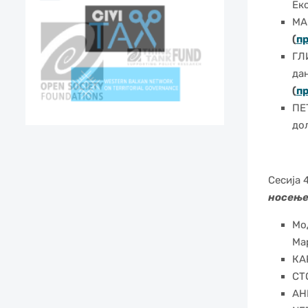
Ек
MA
(
пр
ГЛ
да
(
п
ПЕ
до
Сесија 
носење
Мо
Ма
КА
СТ
АН