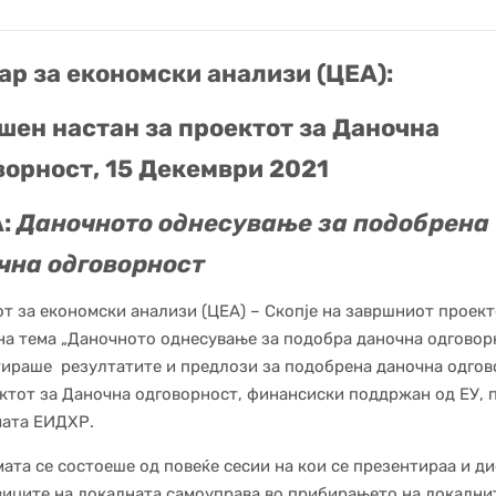
ар за економски анализи (ЦЕА):
шен настан за проектот за Даночна
ворност, 15 Декември 2021
А:
Даночното однесување за подобрена
чна одговорност
т за економски анализи (ЦЕА) – Скопје на завршниот проек
на тема „Даночното однесување за подобра даночна одговорн
ираше резултатите и предлози за подобрена даночна одгов
ктот за Даночна одговорност, финансиски поддржан од ЕУ, 
мата ЕИДХР.
ата се состоеше од повеќе сесии на кои се презентираа и д
иците на локалната самоуправа во прибирањето на локални