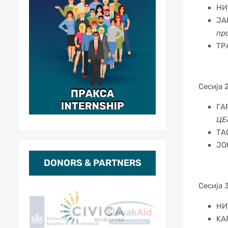
НИ
JA
пр
ТР
Сесија 
ГА
ЦЕ
ТА
ЈО
DONORS & PARTNERS
Сесија 
НИ
KA