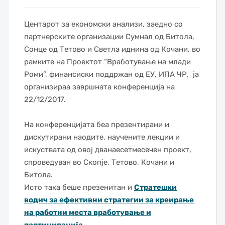
Центарот за економски анализи, заедно со
партнерските организации Сумнал од Битола,
Сонце од Тетово и Светла иднина од Кочани, во
рамките на Проектот “Вработување на млади
Роми”, финансиски поддржан од ЕУ, ИПА ЧР, ја
организираа завршната конференција на
22/12/2017.
На конференцијата
беа презентирани и
дискутирани наодите, научените лекции и
искуствата од овој дванаесетмесечен проект,
спроведуван во Скопје, Тетово, Кочани и
Битола.
Исто така беше презенитан и
Стратешки
водич за ефективни стратегии за креирање
на работни места вработување и