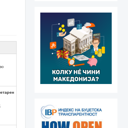
во
нетарен
,