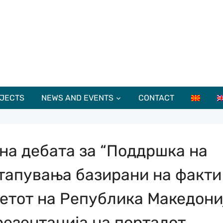
JECTS
NEWS AND EVENTS
CONTACT
на дебата за “Поддршка на
тапувања базирани на факти
етот на Република Македони
резентација на порталот