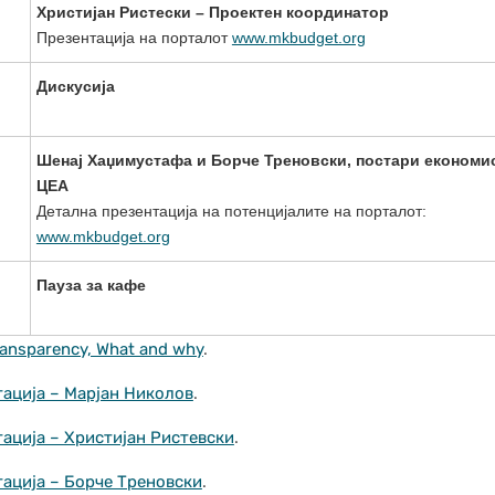
Христијан Ристески – Проектен координатор
Презентација на порталот
www.mkbudget.org
Дискусија
Шенај Хаџимустафа и Борче Треновски, постари економи
ЦЕА
Детална презентација на потенцијалите на порталот:
www.mkbudget.org
Пауза за кафе
transparency, What and why
.
ација – Марјан Николов
.
ација – Христијан Ристевски
.
ација – Борче Треновски
.