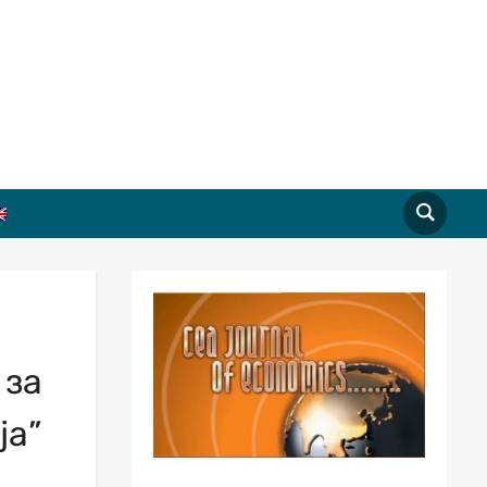
 за
ја”