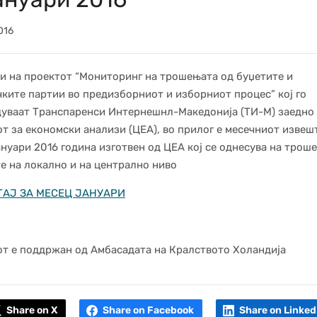
016
и на проектот “Мониторинг на трошењата од буџетите и
ките партии во предизборниот и изборниот процес” кој го
уваат Транспаренси Интернешнл-Македонија (ТИ-М) заедно
т за економски анализи (ЦЕА), во прилог е месечниот извешт
ануари 2016 година изготвен од ЦЕА кој се однесува на трош
е на локално и на централно ниво
АЈ ЗА МЕСЕЦ ЈАНУАРИ
т е поддржан од Амбасадата на Кралството Холандија
Share on X
Share on Facebook
Share on Linked