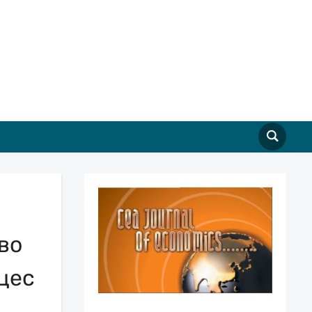
во
цес