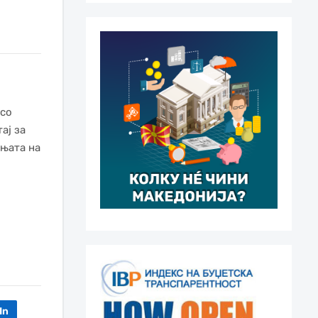
 со
ај за
ењата на
In