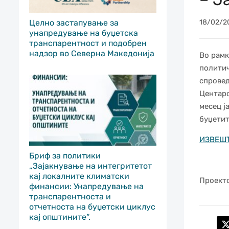
Целно застапување за
18/02/2
унапредување на буџетска
транспарентност и подобрен
надзор во Северна Македонија
Во рамк
политич
спровед
Центаро
месец ј
буџетит
ИЗВЕШТ
Бриф за политики
„Зајакнување на интегритетот
кај локалните климатски
Проекто
финансии: Унапредување на
транспарентноста и
отчетноста на буџетски циклус
кај општините“.