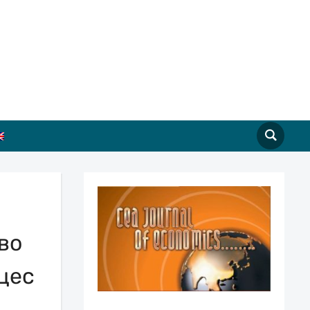
во
цес