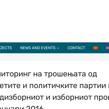
JECTS
NEWS AND EVENTS
CONTACT
иторинг на трошењата од
етите и политичките партии 
дизборниот и изборниот про
ануари 2016