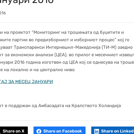
016
и на проектот “Мониторинг на трошењата од буџетите и
ките партии во предизборниот и изборниот процес” кој го
уваат Транспаренси Интернешнл-Македонија (ТИ-М) заедно
т за економски анализи (ЦЕА), во прилог е месечниот извешт
ануари 2016 година изготвен од ЦЕА кој се однесува на трош
е на локално и на централно ниво
АЈ ЗА МЕСЕЦ ЈАНУАРИ
т е поддржан од Амбасадата на Кралството Холандија
Share on X
Share on Facebook
Share on Linked