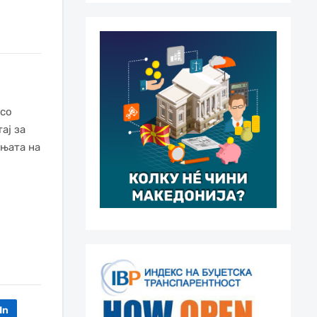
 со
ај за
ењата на
In