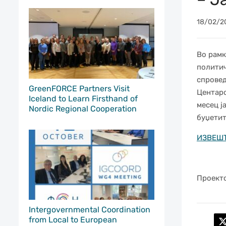
18/02/2
Во рамк
политич
спровед
GreenFORCE Partners Visit
Центаро
Iceland to Learn Firsthand of
месец ј
Nordic Regional Cooperation
буџетит
ИЗВЕШТ
Проекто
Intergovernmental Coordination
from Local to European