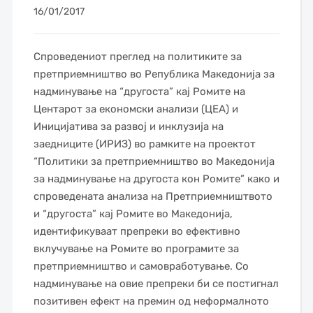
16/01/2017
Спроведениот преглед на политиките за
претприемништво во Република Македонија за
надминување на “другоста” кај Ромите на
Центарот за економски анализи (ЦЕА) и
Иницијатива за развој и инклузија на
заедниците (ИРИЗ) во рамките на проектот
“Политики за претприемништво во Македонија
за надминување на другоста кон Ромите” како и
спроведената анализа на Претприемништвото
и “другоста” кај Ромите во Македонија,
идентификуваат препреки во ефективно
вклучување на Ромите во програмите за
претприемништво и самовработување. Со
надминување на овие препреки би се постигнал
позитивен ефект на премин од неформалното