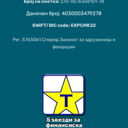
Број на сметка:
270-0576306101-78
Даночен број: 4030003479278
SWIFT/BIC code: EXPCMK22
Рег. 5763061 Според Законот за здруженија и
фондации