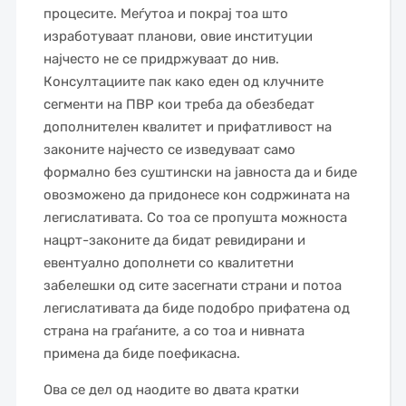
процесите. Меѓутоа и покрај тоа што
изработуваат планови, овие институции
најчесто не се придржуваат до нив.
Консултациите пак како еден од клучните
сегменти на ПВР кои треба да обезбедат
дополнителен квалитет и прифатливост на
законите најчесто се изведуваат само
формално без суштински на јавноста да и биде
овозможено да придонесе кон содржината на
легислативата. Со тоа се пропушта можноста
нацрт-законите да бидат ревидирани и
евентуално дополнети со квалитетни
забелешки од сите засегнати страни и потоа
легислативата да биде подобро прифатена од
страна на граѓаните, а со тоа и нивната
примена да биде поефикасна.
Ова се дел од наодите во двата кратки