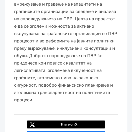
вмрежување и градење на капацитети на
граѓанските организации за следење и анализа
на спроведувањето на ПВР. Целта на проектот
е да се зголеми можноста за активно
вклучување на граѓанските организации во ПВР
процесот и во реформите на јавните политики
преку вмрежување, инклузивни консултации и
обуки. Доброто спроведување на ПВР ќе
придонесе кон повисок квалитет на
легислативата, зголемена вклученост на
граѓаните, зголемено ниво на законска
сигурност, подобро финансиско планирање и
зголемена транспарентност на политичките
процеси.
Share on X