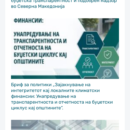
буџетска транспарентност и подобрен надзор
во Северна Македонија
Бриф за политики „Зајакнување на
интегритетот кај локалните климатски
финансии: Унапредување на
транспарентноста и отчетноста на буџетски
циклус кај општините“.