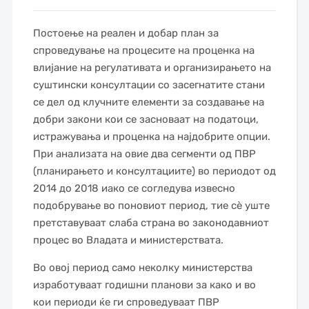
Постоење на реален и добар план за
спроведување на процесите на проценка на
влијание на регулативата и организирањето на
суштински консултации со засегнатите стани
се дел од клучните елементи за создавање на
добри закони кои се засноваат на податоци,
истражувања и проценка на најдобрите опции.
При анализата на овие два сегменти од ПВР
(планирањето и консултациите) во периодот од
2014 до 2018 иако се согледува извесно
подобрување во поновиот период, тие сѐ уште
претставуваат слаба страна во законодавниот
процес во Владата и министерствата.
Во овој период само неколку министерства
изработуваат годишни планови за како и во
кои периоди ќе ги спроведуваат ПВР