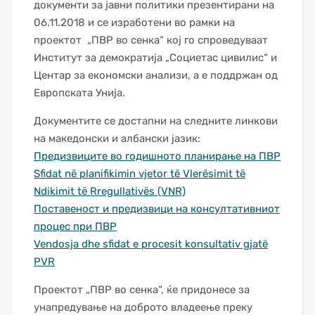
документи за јавни политики презентирани на
06.11.2018 и се изработени во рамки на
проектот „ПВР во сенка“ кој го спроведуваат
Институт за демократија „Социетас цивилис“ и
Центар за економски анализи, а е поддржан од
Европската Унија.
Документите се достапни на следните линкови
на македонски и албански јазик:
Предизвиците во годишното планирање на ПВР
Sfidat në planifikimin vjetor të Vlerësimit të
Ndikimit të Rregullativës (VNR)
Поставеност и предизвици на консултативниот
процес при ПВР
Vendosja dhe sfidat e procesit konsultativ gjatë
PVR
Проектот „ПВР во сенка“, ќе придонесе за
унапредување на доброто владеење преку