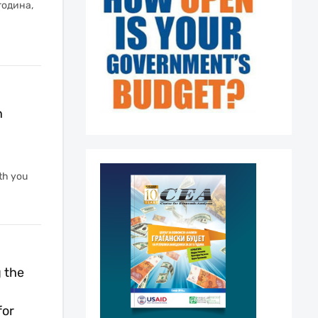
година,
n
th you
g the
for