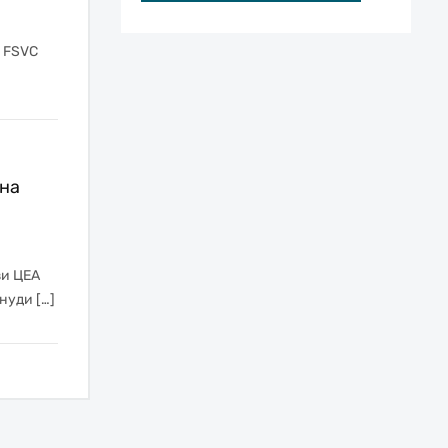
e FSVC
 на
зи ЦЕА
нуди […]