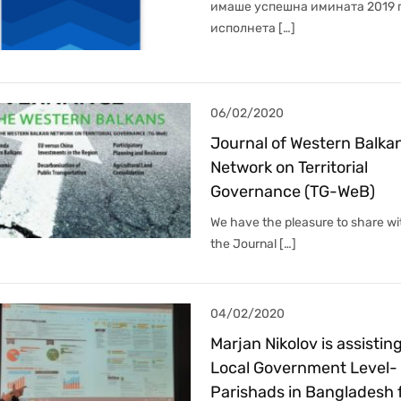
имаше успешна имината 2019 
исполнета […]
06/02/2020
Journal of Western Balka
Network on Territorial
Governance (TG-WeB)
We have the pleasure to share wi
the Journal […]
04/02/2020
Marjan Nikolov is assistin
Local Government Level-
Parishads in Bangladesh 