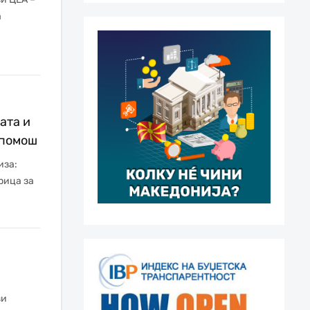
а
ата и
 помош
иза:
рица за
зи