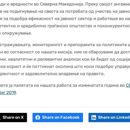
ди и вредности во Северна Македонија. Преку својот ангажм
е на подигнување на свеста за потребата од учество на јавно
е за подобра ефикасност на јавниот сектор и работеше во на
тентно и кредибилно граѓанско општество и поконкурентно
о опкружување.
стражувањата, мониторингот и препораките за политиките 
 и во согласност со нашата мисија, ние се обврзуваме да дос
ни, квалитетни и релевантни анализи кои ќе бидат од соција
ка корист и ќе поттикнат околина што носи подобро управу
рентност и задоволително владеење на правото.
ете ја палетата на нашата работа за изминатата година во
C
ter 2019
.
Share on X
Share on Facebook
Share on Linked