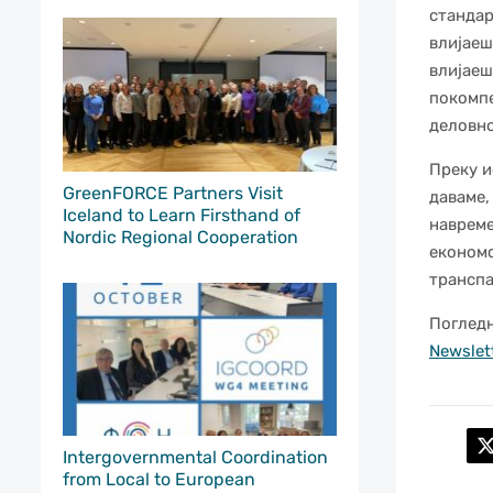
стандар
влијаеш
влијаеш
покомпе
деловн
Преку и
GreenFORCE Partners Visit
даваме,
Iceland to Learn Firsthand of
навреме
Nordic Regional Cooperation
економс
транспа
Погледн
Newslet
Intergovernmental Coordination
from Local to European