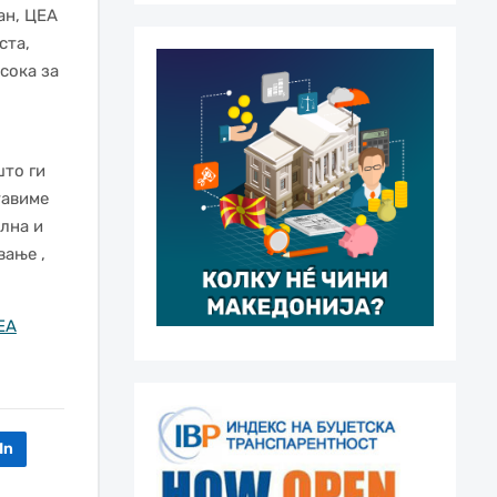
ан, ЦЕА
ста,
сока за
што ги
тавиме
лна и
вање ,
EA
In