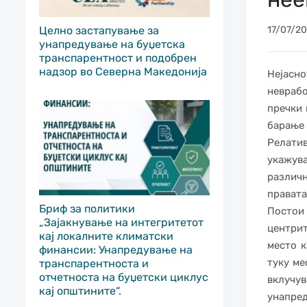
Целно застапување за
17/07/2
унапредување на буџетска
транспарентност и подобрен
надзор во Северна Македонија
Нејасн
невраб
пречки 
барање 
Релати
укажув
различ
правата
Бриф за политики
Постои
„Зајакнување на интегритетот
центрит
кај локалните климатски
место к
финансии: Унапредување на
туку ме
транспарентноста и
отчетноста на буџетски циклус
вклучу
кај општините“.
унапре