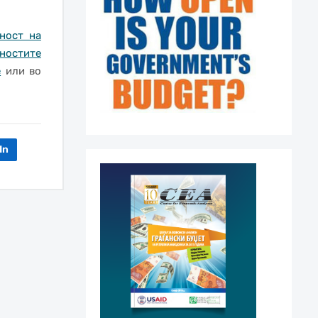
ност на
жностите
е
или во
In