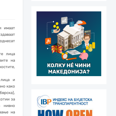
и имаат
здаваат
поднесат
те лица
вите на
остите,
 лица и
вно како
бврска),
котии за
а нивно
вање на