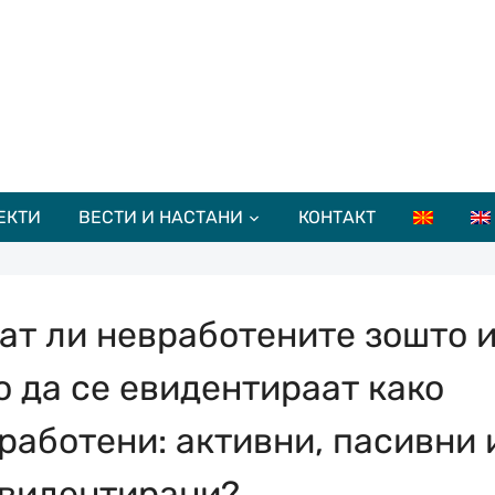
ЕКТИ
ВЕСТИ И НАСТАНИ
КОНТАКТ
ат ли невработените зошто 
о да се евидентираат како
работени: активни, пасивни 
видентирани?