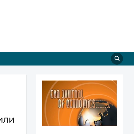
и
или