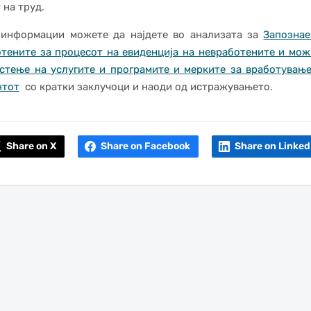
 на труд.
 информации можете да најдете во анализата за
Запознае
тените за процесот на евиденција на невработените и мо
стење на услугите и програмите и мерките за вработувањ
нтот
со кратки заклучоци и наоди од истражувањето.
Share on X
Share on Facebook
Share on Linked