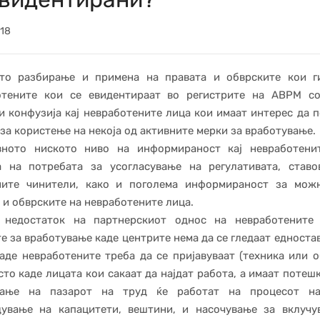
018
ото разбирање и примена на правата и обврските кои г
отените кои се евидентираат во регистрите на АВРМ со
и конфузија кај невработените лица кои имаат интерес да 
за користење на некоја од активните мерки за вработување.
вното ниското ниво на информираност кај невработени
а на потребата за усогласување на регулативата, ставо
ните чинители, како и поголема информираност за можн
 и обврските на невработените лица.
 недостаток на партнерскиот однос на невработените
е за вработување каде центрите нема да се гледаат едноста
аде невработените треба да се пријавуваат (техника или о
сто каде лицата кои сакаат да најдат работа, а имаат потеш
вање на пазарот на труд ќе работат на процесот н
дување на капацитети, вештини, и насочување за вклучу