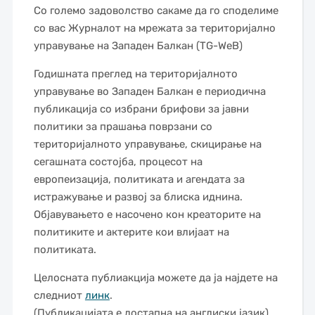
Со големо задоволство сакаме да го споделиме
со вас Журналот на мрежата за територијално
управување на Западен Балкан (TG-WeB)
Годишната преглед на територијалното
управување во Западен Балкан е периодична
публикација со избрани брифови за јавни
политики за прашања поврзани со
територијалното управување, скицирање на
сегашната состојба, процесот на
европеизација, политиката и агендата за
истражување и развој за блиска иднина.
Објавувањето е насочено кон креаторите на
политиките и актерите кои влијаат на
политиката.
Целосната публиакција можете да ја најдете на
следниот
линк
.
(Публикацијата е достапна на англиски јазик)