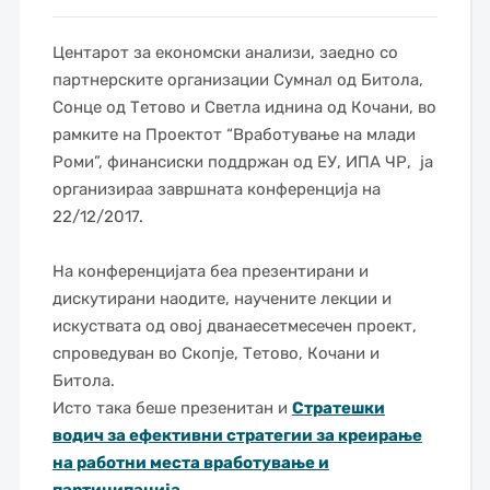
Центарот за економски анализи, заедно со
партнерските организации Сумнал од Битола,
Сонце од Тетово и Светла иднина од Кочани, во
рамките на Проектот “Вработување на млади
Роми”, финансиски поддржан од ЕУ, ИПА ЧР, ја
организираа завршната конференција на
22/12/2017.
На конференцијата
беа презентирани и
дискутирани наодите, научените лекции и
искуствата од овој дванаесетмесечен проект,
спроведуван во Скопје, Тетово, Кочани и
Битола.
Исто така беше презенитан и
Стратешки
водич за ефективни стратегии за креирање
на работни места вработување и