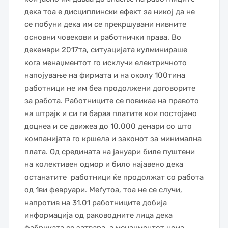
дека тоа е дисциплински ефект за никој да не
се побуни дека им се прекршувани нивните
основни човекови и работнички права. Во
декември 2017та, ситуацијата кулминираше
кога менаџментот го исклучи електричното
напојување на фирмата и на околу 100тина
работници не им беа продолжени договорите
за работа. Работниците се повикаа на правото
на штрајк и си ги бараа платите кои постојано
доцнеа и се движеа до 10.000 денари со што
компанијата го кршела и законот за минимална
плата. Од средината на јануари биле пуштени
на колективен одмор и било најавено дека
останатите работници ќе продолжат со работа
од 1ви февруари. Меѓутоа, тоа не се случи,
напротив на 31.01 работниците добија
информација од раководните лица дека