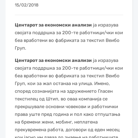
15/02/2018
Центарот за економски анализи
ја изразува
својата поддршка за 200-те работници/чки кои
беа вработени во фабриката за текстил Веибо
Груп.
Центарот за економски анализи
ја изразува
својата поддршка за 200-те работници/чки кои
беа вработени во фабриката за текстил Веибо
Груп, кои за жал останаа на улица. Имено,
според сознанијата на здружението Гласен
текстилец од Штип, во оваа компанија се
прекршувале основни човекови и работнички
права уште пред година и пол како отпуштања
на бремени жени, мобинг, неплатена
прекувремена работа, договори од еден месец
кои јасно им даваа до знаење на работниците