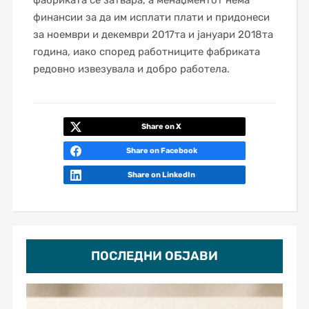
фабриката се затвара, а менаџментот нема
финансии за да им исплати плати и придонеси
за ноември и декември 2017та и јануари 2018та
година, иако според работниците фабриката
редовно извезувала и добро работела.
Share on X
Share on Facebook
Share on LinkedIn
ПОСЛЕДНИ ОБЈАВИ