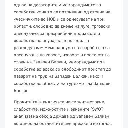
однос на договорите и меморандумите за
соработка коишто се потпишани од страна на
учесничките во ИОБ и се однесуваат на три
области: слободно движење на луѓе, трговски
олеснувања за прехранбени производи и
соработка во случај на непогоди. Ги
разгледуваме: Меморандумот за соработка за
олеснување на увозот, извозот и протокот на
стоки на Западен Балкан, меморандумот за
соработка во врска со слободниот пристап до
пазарот на труд на Западен Балкан, како и
соработка во областа на туризмот на Западен
Балкан.
Прочитајте ја анализата на силните страни,
слабостите, можностите и заканите (SWOT
анализа) на секоја држава од Западен Балкан
во однос на останатите две држави и во однос