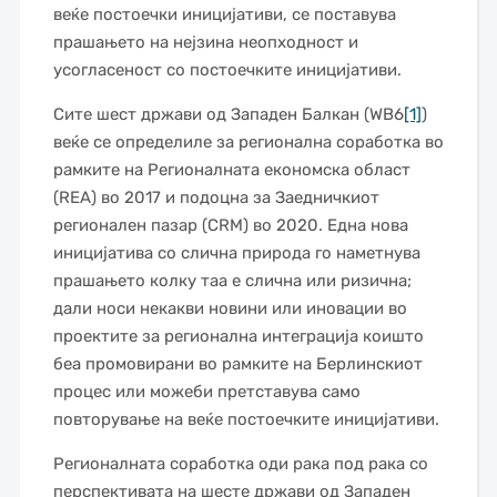
веќе постоечки иницијативи, се поставува
прашањето на нејзина неопходност и
усогласеност со постоечките иницијативи.
Сите шест држави од Западен Балкан (WB6
[1]
)
веќе се определиле за регионална соработка во
рамките на Регионалната економска област
(REA) во 2017 и подоцна за Заедничкиот
регионален пазар (CRM) во 2020. Една нова
иницијатива со слична природа го наметнува
прашањето колку таа е слична или ризична;
дали носи некакви новини или иновации во
проектите за регионална интеграција коишто
беа промовирани во рамките на Берлинскиот
процес или можеби претставува само
повторување на веќе постоечките иницијативи.
Регионалната соработка оди рака под рака со
перспективата на шесте држави од Западен