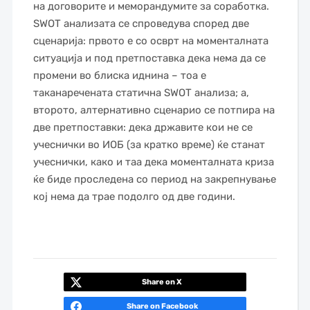
на договорите и меморандумите за соработка.
SWOT анализата се спроведува според две
сценарија: првото е со осврт на моменталната
ситуација и под претпоставка дека нема да се
промени во блиска иднина – тоа е
таканаречената статична SWOT анализа; а,
второто, алтернативно сценарио се потпира на
две претпоставки: дека државите кои не се
учеснички во ИОБ (за кратко време) ќе станат
учеснички, како и таа дека моменталната криза
ќе биде проследена со период на закрепнување
кој нема да трае подолго од две години.
Share on X
Share on Facebook