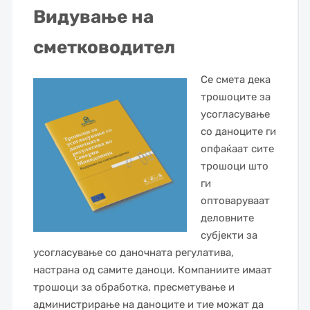
Видување на
сметководител
Се смета дека
трошоците за
усогласување
со даноците ги
опфаќаат сите
трошоци што
ги
оптоваруваат
деловните
субјекти за
усогласување со даночната регулатива,
настрана од самите даноци. Компаниите имаат
трошоци за обработка, пресметување и
администрирање на даноците и тие можат да