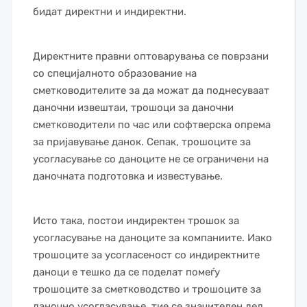
бидат директни и индиректни.
Директните правни оптоварувања се поврзани
со специјалното образование на
сметководителите за да можат да поднесуваат
даночни извештаи, трошоци за даночни
сметководители по час или софтверска опрема
за пријавување данок. Сепак, трошоците за
усогласување со даноците не се ограничени на
даночната подготовка и известување.
Исто така, постои индиректен трошок за
усогласување на даноците за компаниите. Иако
трошоците за усогласеност со индиректните
даноци е тешко да се поделат помеѓу
трошоците за сметководство и трошоците за
даночно усогласување, тие се значителен дел