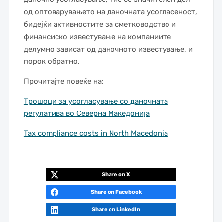
од оптоварувањето на даночната усогласеност,
бидејќи активностите за сметководство и
финансиско известување на компаниите
делумно зависат од даночното известување, и
порок обратно.
Прочитајте повеќе на:
Трошоци за усогласување со даночната
регулатива во Северна Македонија
Tax compliance costs in North Macedonia
Share on X
Share on Facebook
Share on LinkedIn