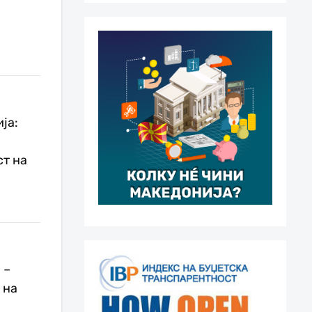
ја:
т на
 –
 на