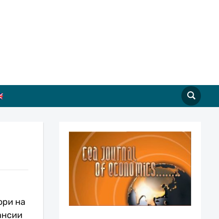
ори на
ансии