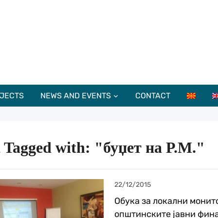
JECTS
NEWS AND EVENTS
CONTACT
 Tagged with: "буџет на Р.М."
22/12/2015
Обука за локални монит
општинските јавни фин