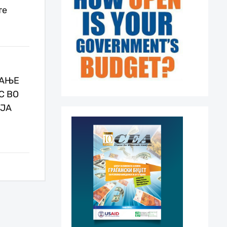
те
ВАЊЕ
С ВО
ЈА