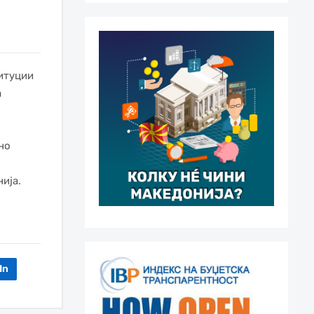
титуции
а
но
ија.
In