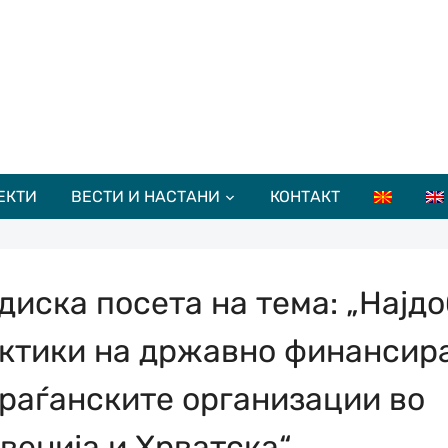
ЕКТИ
ВЕСТИ И НАСТАНИ
КОНТАКТ
диска посета на тема: „Најд
ктики на државно финансир
граѓанските организации во
венија и Хрватска“