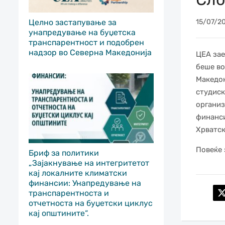
Целно застапување за
15/07/2
унапредување на буџетска
транспарентност и подобрен
надзор во Северна Македонија
ЦЕА зае
беше во
Македон
студиск
организ
финанси
Хрватск
Повеќе 
Бриф за политики
„Зајакнување на интегритетот
кај локалните климатски
финансии: Унапредување на
транспарентноста и
отчетноста на буџетски циклус
кај општините“.