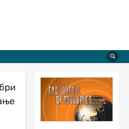
обри
ање