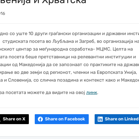
016
дно со уште 10 други граѓански организации и државни инс
 студиската посета во Љубљана и Загреб, во организација н
скиот центар за меѓународна соработка- МЦМС. Целта на
ата посета беше претставници на релевантни институции и
ации од Македонија да се запознаат со практиките на држав
рање во две земји од регионот, членки на Европската Унија,
а и Словенија, со слична позадина и контекст како и Македон
за посетата можете да видите на овој
линк
.
Share on X
Share on Facebook
Share on Linked