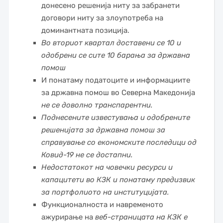
донесено решенија ниту за забранети
договори ниту за злоупотреба на
доминантната позиција.
Во вториот квартал доставени се 10 и
одобрени се сите 10 барања за државна
помош
И понатаму податоците и информациите
за државна помош во Северна Македонија
не се доволно транспарентни.
Поднесените известувања и одобрените
решенијата за државна помош за
справување со економските последици од
Ковид-19 не се достапни.
Недостатокот на човечки ресурси и
капацитети во КЗК и понатаму предизвик
за портфолиото на институцијата.
Функционалноста и навременото
ажурирање на
веб-страницата на КЗК е