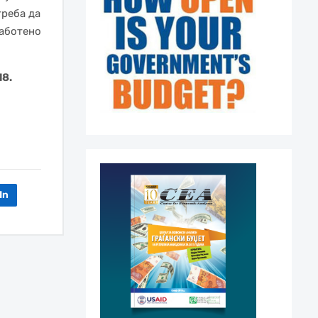
треба да
работено
18.
In