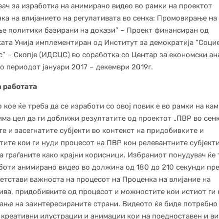
ач за изработка на анимирано видео во рамки на проектот
ка на влијанието на регулативата во сенка: Промовирање на
е политики базирани на докази” – Проект финансиран од
ата Унија имплементиран од Институт за демократија “Соци
” – Скопје (ИДСЦС) во соработка со Центар за економски а
Во периодот јануари 2017 – декември 2019г.
а работата
 кое ќе треба да се изработи со овој повик е во рамки на ка
 има цел да ги доближи резултатите од проектот „ПВР во сенк
те и засегнатите субјекти во контекст на придобивките и
ите кои ги нуди процесот на ПВР кон релевантните субјекти
а граѓаните како крајни корисници. Избраниот понудувач ќе 
боти анимирано видео во должина од 180 до 210 секунди пре
ретстави важноста на процесот на Проценка на влијание на
ива, придобивките од процесот и можностите кои истиот ги 
ање на заинтересираните страни. Видеото ќе биде потребно
креативни илустрации и анимации кои на поедноставен и в