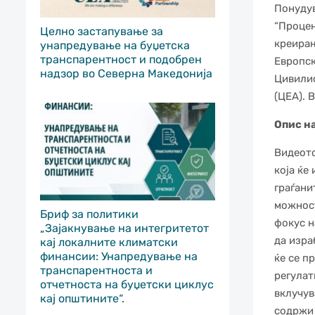
Понудув
“Процен
Целно застапување за
креирањ
унапредување на буџетска
транспарентност и подобрен
Европск
надзор во Северна Македонија
Цивилис
(ЦЕА). 
Опис н
Видеото
која ќе
граѓани
можност
Бриф за политики
фокус н
„Зајакнување на интегритетот
да изра
кај локалните климатски
финансии: Унапредување на
ќе се п
транспарентноста и
регулат
отчетноста на буџетски циклус
вклучув
кај општините“.
содржи 