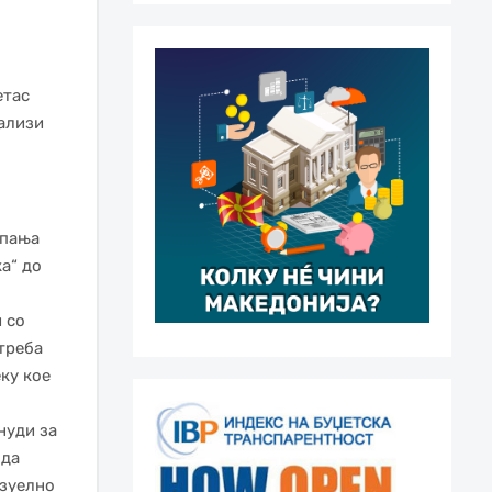
етас
нализи
мпања
а“ до
 со
треба
ку кое
нуди за
 да
изуелно