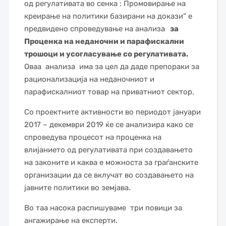
од регулативата во сенка : Промовирање на
креирање на политики базирани на докази“ е
предвидено спроведување на анализа
за
Проценка на неданочни и парафискални
трошоци и усогласување со регулативата.
Оваа анализа има за цел да даде препораки за
рационализација на неданочниот и
парафискалниот товар на приватниот сектор.
Со проектните активности во периодот јануари
2017 – декември 2019 ќе се анализира како се
спроведува процесот на проценка на
влијанието од регулативата при создавањето
на законите и каква е можноста за граѓанските
организации да се вклучат во создавањето на
јавните политики во земјава.
Во таа насока распишуваме три повици за
ангажирање на експерти.