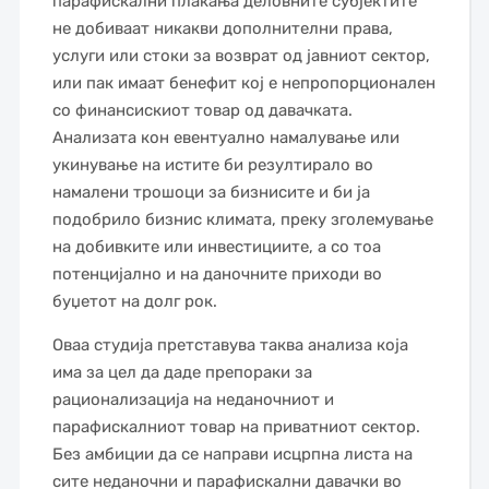
парафискални плаќања деловните субјектите
не добиваат никакви дополнителни права,
услуги или стоки за возврат од јавниот сектор,
или пак имаат бенефит кој е непропорционален
со финансискиот товар од давачката.
Анализата кон евентуално намалување или
укинување на истите би резултирало во
намалени трошоци за бизнисите и би ја
подобрило бизнис климата, преку зголемување
на добивките или инвестициите, а со тоа
потенцијално и на даночните приходи во
буџетот на долг рок.
Оваа студија претставува таква анализа која
има за цел да даде препораки за
рационализација на неданочниот и
парафискалниот товар на приватниот сектор.
Без амбиции да се направи исцрпна листа на
сите неданочни и парафискални давачки во