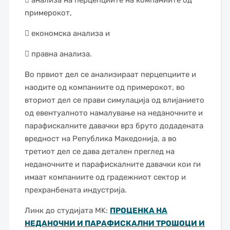
 анализа на перцепциите на компаниите од
примерокот,
 економска анализа и
 правна анализа.
Во првиот дел се анализираат перцепциите и
наодите од компаниите од примерокот, во
вториот дел се прави симулација од влијанието
од евентуалното намалување на неданочните и
парафискалните давачки врз бруто додадената
вредност на Република Македонија, а во
третиот дел се дава детален преглед на
неданочните и парафискалните давачки кои ги
имаат компаниите од градежниот сектор и
прехранбената индустрија.
Линк до студијата MK:
ПРОЦЕНКА НА
НЕДАНОЧНИ И ПАРАФИСКАЛНИ ТРОШОЦИ И