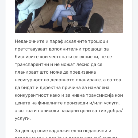
Неданочните и парафискалните трошоци
претставуваат дополнителни трошоци за
бизнисите кои честопати се скриени, не се
транспарентни и не можат лесно да се
планираат што може да предизвика
несигурност во деловното планирање, а со тоа
да бидат и директна причина за намалена
конкурентност како и за нивна трансмисија кон
цената на финалните производи и/или услуги,
а со тоа и повисоки пазарни цени за тие добра/
услуги.
За дел од овие задолжителни неданочни и