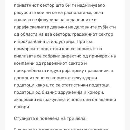
приватниот сектор што би ги надминувало
ресурсите кои ни се на располагање, оваа
анализа се фокусира на неданочните и
парафискалните давачки на деловните субјекти
од областа на два сектора: градежниот сектор
и прехранбената индустрија. Притоа,
примарните податоци кои се користат во
анализата се собрани директно од примерок на
компании од градежниот сектор и
прехранбената индустрија преку прашалник, а
дополнително се користат секундарни
податоци како што се статистички податоци,
податоци од бизнис здруженија и комори,
академски истражувања и податоци од владини
извори.
Студијата е поделена на три дела: