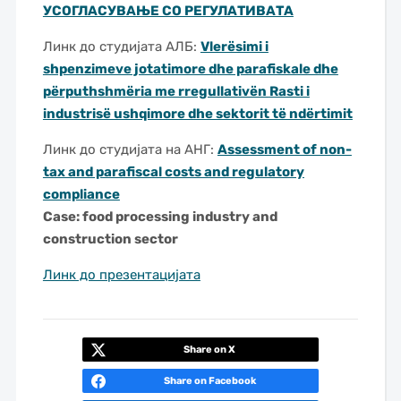
УСОГЛАСУВАЊЕ СО РЕГУЛАТИВАТА
Линк до студијата АЛБ:
Vlerësimi i
shpenzimeve jotatimore dhe parafiskale dhe
përputhshmëria me rregullativën
Rasti i
industrisë ushqimore dhe sektorit të ndërtimit
Линк до студијата на АНГ:
Assessment of non-
tax and parafiscal costs and regulatory
compliance
Case: food processing industry and
construction sector
Линк до презентацијата
Share on X
Share on Facebook