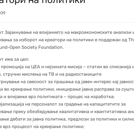
009
т Зајакнување на влијанието на макроекономските анализи 
вања за изборот на креатори на политики е поддржан од Th
und-Open Society Foundation.
т има за цел:
а промоција на ЦЕА и нејзината мисија – статии во списанија 
, стручни мислења на ТВ и на радиостаниците
грнување на свесност за прашања од јавен интерес кај јавнос
и во креирање политики, иницирање јавна расправа за сушт
 и влијаење врз политиката – процес на изработка;
ијализација на персоналот за градење на капацитетите за
вање преку обезбедување квалитативна и квантитативна ан
ање дебати за јавна политика, предлози за политики и силн
е врз процесот на креирање политики;