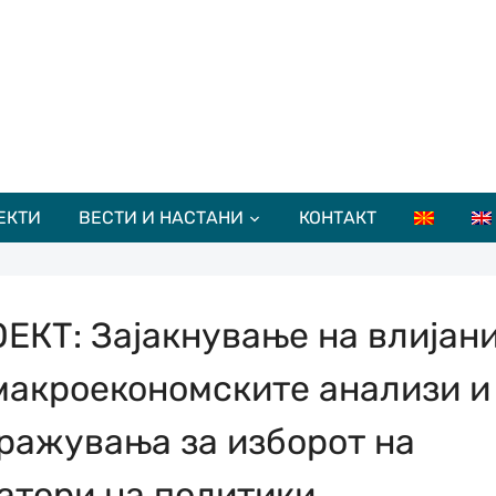
ЕКТИ
ВЕСТИ И НАСТАНИ
КОНТАКТ
ЕКТ: Зајакнување на влијан
макроекономските анализи и
ражувања за изборот на
атори на политики