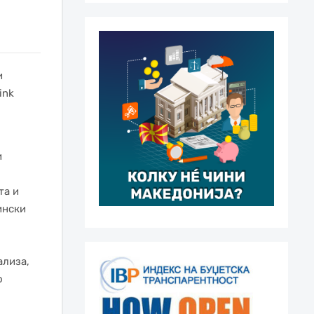
и
ink
и
та и
ински
ализа,
о