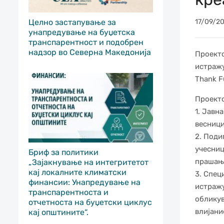
Целно застапување за
17/09/2
унапредување на буџетска
транспарентност и подобрен
надзор во Северна Македонија
Проекто
истражу
Thank F
Проекто
1. Јавн
весници
2. Поди
учесниц
Бриф за политики
прашања
„Зајакнување на интегритетот
кај локалните климатски
3. Спец
финансии: Унапредување на
истражу
транспарентноста и
обликув
отчетноста на буџетски циклус
влијани
кај општините“.