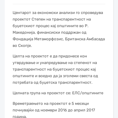
Центарот за економски анализи го спроведува
проектот Степен на транспарентност на
буџетскиот процес кај општините во Р.
Македонија, финансиски поддржан од
Фондација Метаморфозис, Британска Амбасада
во Скопје.
Целта на проектот е да придонесе кон
утврдување и унапредување на степенот на
транспарентност на буџетскиот процес кај
општините и воедно да ја зголеми свеста од
потребата од буџетска транспарентност.
Целната група на проектот се: ЕЛС/општините
Времетраењето на проектот е 5 месеци
почнувајќи од ноември 2016 до април 2017
година.