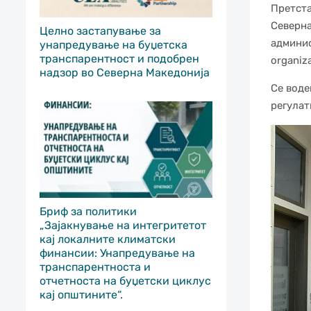
Претста
Северна
Целно застапување за
админист
унапредување на буџетска
транспарентност и подобрен
organiz
надзор во Северна Македонија
Се воде
регулат
Бриф за политики
„Зајакнување на интегритетот
кај локалните климатски
финансии: Унапредување на
транспарентноста и
отчетноста на буџетски циклус
кај општините“.