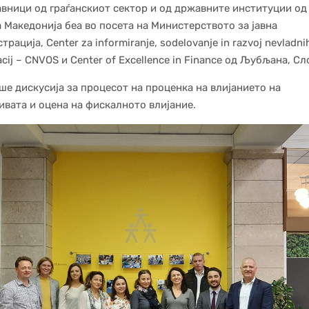
вници од граѓанскиот сектор и од државните институции од
 Македонија беа во посета на Министерството за јавна
рација, Center za informiranje, sodelovanje in razvoj nevladni
acij – CNVOS и Center of Excellence in Finance од Љубљана, Сл
ше дискусија за процесот на проценка на влијанието на
ивата и оцена на фискалното влијание.