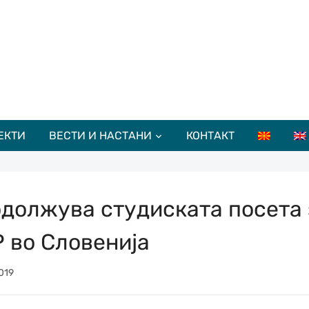
ЕКТИ
ВЕСТИ И НАСТАНИ
КОНТАКТ
должува студиската посета 
 во Словенија
019