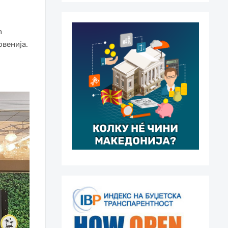
h
овенија.