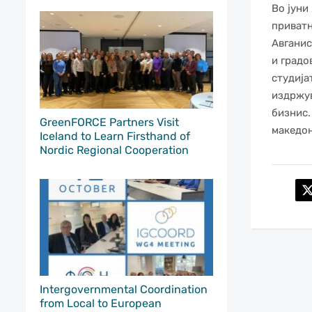
Во јуни
приватн
Aвганис
и градо
студија
издржув
бизнис.
GreenFORCE Partners Visit
македон
Iceland to Learn Firsthand of
Nordic Regional Cooperation
Intergovernmental Coordination
from Local to European