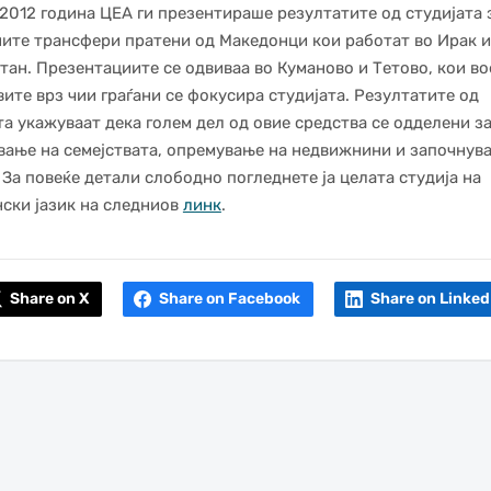
 2012 година ЦЕА ги презентираше резултатите од студијата 
ите трансфери пратени од Македонци кои работат во Ирак и
тан. Презентациите се одвиваа во Куманово и Тетово, кои во
вите врз чии граѓани се фокусира студијата. Резултатите од
та укажуваат дека голем дел од овие средства се одделени з
ање на семејствата, опремување на недвижнини и започнув
 За повеќе детали слободно погледнете ја целата студија на
ски јазик на следниов
линк
.
Share on X
Share on Facebook
Share on Linked