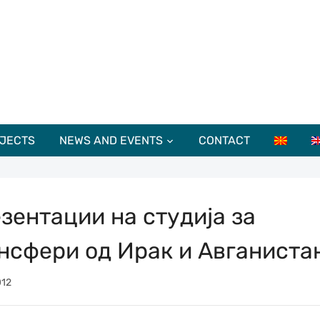
JECTS
NEWS AND EVENTS
CONTACT
зентации на студијa за
нсфери од Ирак и Авганиста
012