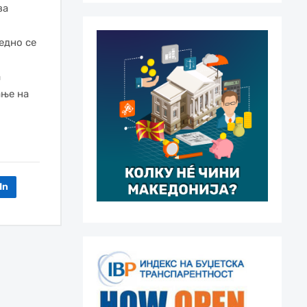
за
едно се
а
ање на
In