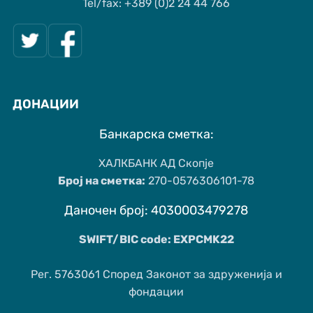
Tel/fax: +389 (0)2 24 44 766
ДОНАЦИИ
Банкарска сметка:
ХАЛКБАНК АД Скопје
Број на сметка:
270-0576306101-78
Даночен број: 4030003479278
SWIFT/BIC code: EXPCMK22
Рег. 5763061 Според Законот за здруженија и
фондации