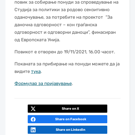
повик за собирање понуди за спроведување на
Студија за политики за родово сензитивно
оданочување, за потребите на проектот “За
даночна одговорност – кон граѓанска
одговорност и одговорни даноци”, финасиран
од Европската Унија.
Повикот е отворен до 19/11/2021, 16.00 часот.
Поканата за прибирање на понуди можете да ја
видите
тука
.
Формулар за пријавување
.
Share on X
Share on Facebook
Share on LinkedIn