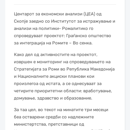
Центарот за економски анализи (ЦЕА) од
Скопје заедно со Институтот за истражување и
анализи на политики- Ромалитико го
спроведуваат проектот: Граѓанско општество
за интеграција на Ромите – Во сенка.
Како дел од активностите на проектот,
извршен е мониторинг на спроведувањето на
Стратегијата за Роми во Република Македонија
и Националните акциски планови кои
произлегоа од истата, а се однесуваат за
четирите приоритетни области: вработување,
домување, здравство и образование.
За таа цел, во текот на минатите три месеци
беа остварени средби со надлежните
министертства, претставници од