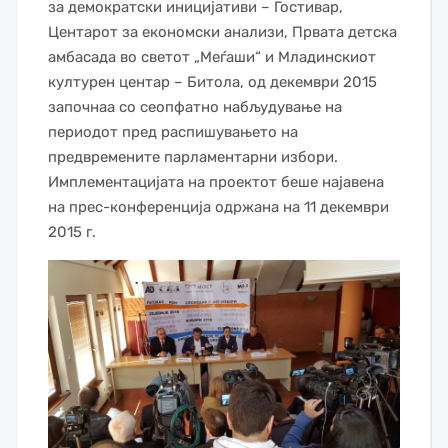
за демократски иницијативи – Гостивар,
Центарот за економски анализи, Првата детска
амбасада во светот „Меѓаши“ и Младинскиот
културен центар – Битола, од декември 2015
започнаа со сеопфатно набљудување на
периодот пред распишувањето на
предвремените парламентарни избори.
Имплементацијaта на проектот беше најавена
на прес-конференција одржана на 11 декември
2015 г.