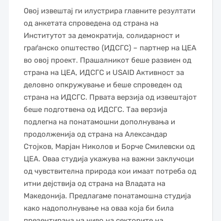
Овој извештај ги илустрира главните резултати
од анкетата спроведена од страна на
Институтот за демократија, солидарност и
граѓанско општество (ИДСГС) – партнер на ЦЕА
во овој проект. Прашалникот беше развиен од
страна на ЦЕА, ИДСГС и USAID Активност за
деловно опкружување и беше спроведен од
страна на ИДСГС. Првата верзија од извештајот
беше подготвена од ИДСГС. Таа верзија
подлегна на понатамошни дополнувања и
продолженија од страна на Александар
Стојков, Марјан Николов и Борче Смилевски од
ЦЕА. Оваа студија укажува на важни заклучоци
од чувствителна природа кои имаат потреба од
итни дејствија од страна на Владата на
Македонија. Предлагаме понатамошна студија
како надополнување на оваа која би била
презентирана на ниво на секторите на