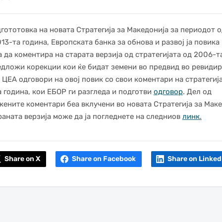
гототовка на новата Стратегија за Македонија за периодот о
013-та година, Европската банка за обнова и развој ја повика
а да коментира на старата верзија од стратегијата oд 2006-т
едложи корекции кои ќе бидат земени во предвид во ревиди
. ЦЕА одговори на овој повик со свои коментари на стратегиј
 година, кои ЕБОР ги разгледа и подготви
одговор
. Дел од
ените коментари беа вклучени во новата Стратегија за Маке
аната верзија може да ја погледнете на следниов
линк
.
Share on X
Share on Facebook
Share on Linked