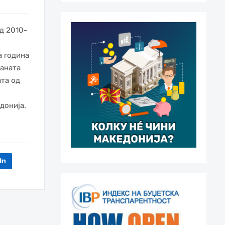
д 2010-
а година
раната
ата од
донија.
In