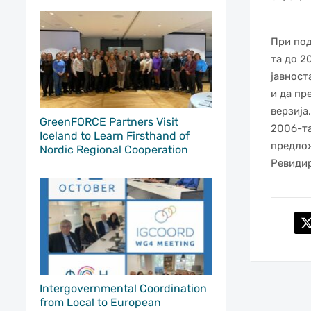
При под
та до 2
јавност
и да пр
верзија
GreenFORCE Partners Visit
2006-та
Iceland to Learn Firsthand of
предлож
Nordic Regional Cooperation
Ревидир
Intergovernmental Coordination
from Local to European