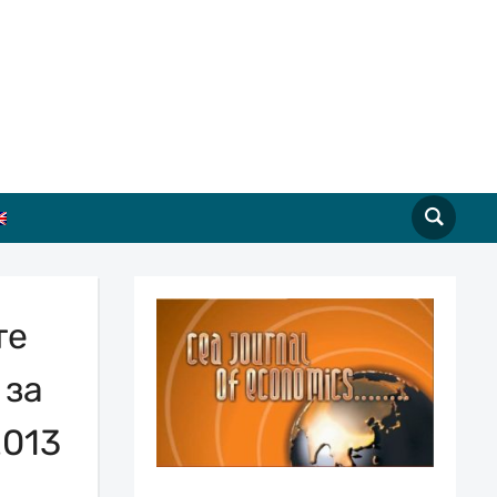
те
 за
2013