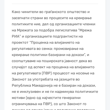
Како чинители во граѓанското општество и
засегнати страни во процесите на креирање
политиките ние, дел од организациите членки
на Мрежата за подобра легислатива “Мрежа
РИА” и организациите подгрантисти на
проектот “Проценка на влијанието на
регулативата во сенка: промовирање на
креирање политики базирани на докази”, и
соопштуваме на пошироката јавност дека во
случајот од аспект на проценка на влијаенито
на регулативата (ПВР) процесот на носење на
Законот за употребата на јазиците во
Република Македонија не е базиран на докази,
не е инклузивен и не ги надминува политичките
мотиви (едно од најчестите генерални
ограничувања на ПВР), со што Законот го