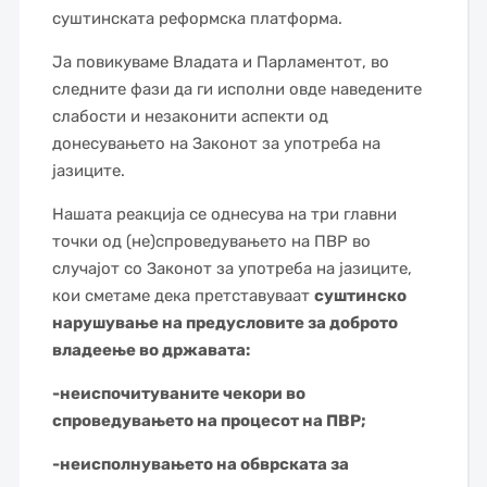
суштинската реформска платформа.
Ја повикуваме Владата и Парламентот, во
следните фази да ги исполни овде наведените
слабости и незаконити аспекти од
донесувањето на Законот за употреба на
јазиците.
Нашата реакција се однесува на три главни
точки од (не)спроведувањето на ПВР во
случајот со Законот за употреба на јазиците,
кои сметаме дека претставуваат
суштинско
нарушување на предусловите за доброто
владеење во државата:
-неиспочитуваните чекори во
спроведувањето на процесот на ПВР;
-неисполнувањето на обврската за