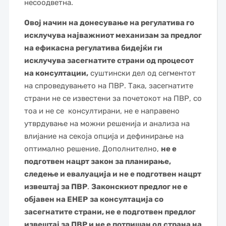
несоодветна.
Овој начин на донесување на регулатива го
исклучува најважниот механизам за предлог
на ефикасна регулатива бидејќи ги
исклучува засегнатите страни од процесот
на консултации,
суштински дел од сегментот
на спроведувањето на ПВР. Така, засегнатите
страни не се известени за почетокот на ПВР, со
тоа и не се консултирани, не е направено
утврдување на можни решенија и анализа на
влијание на секоја опција и дефинирање на
оптимално решение. Дополнително,
не е
подготвен нацрт закон за планирање,
следење и евалуација и не е подготвен нацрт
извештај за ПВР
.
Законскиот предлог не е
објавен на ЕНЕР
за консултација со
засегнатите страни, не е подготвен предлог
извештај за ПВР и не е потпишан од страна на