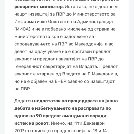
ресорниот министер.
Исто така, не е доставен
нацрт-извештај за ПВР до Министерството за
Информатичко Општество и Администрација
(МИОА) и не е побарано мислење од страна на
министерството кое е задолжено за
спроведувањето на ПВР во Макеодонија, а во
делот на одлучување не е доставен предлог
законот и предлог извештајот на ПВР до
Генералниот секретаријат на Владата. Предлог
законот е утврден од Владата на Р.Македонија,
но не е објавен на ЕНЕР заедно со извештајот
на ПВР.
Додатен
недостаток во процедурата на јавна
дебата е избегнувањето на расправата по
однос на 90 предлог амандмани поради
истек на рокот.
Имено, на 11ти Декември
2017та година (со продолженија на 13 и 14