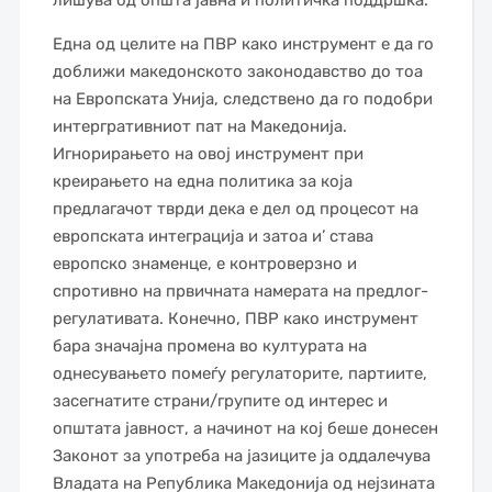
лишува од општа јавна и политичка поддршка.
Една од целите на ПВР како инструмент е да го
доближи македонското законодавство до тоа
на Европската Унија, следствено да го подобри
интергративниот пат на Македонија.
Игнорирањето на овој инструмент при
креирањето на една политика за која
предлагачот тврди дека е дел од процесот на
европската интеграција и затоа и’ става
европско знаменце, е контроверзно и
спротивно на првичната намерата на предлог-
регулативата. Конечно, ПВР како инструмент
бара значајна промена во културата на
однесувањето помеѓу регулаторите, партиите,
засегнатите страни/групите од интерес и
општата јавност, а начинот на кој беше донесен
Законот за употреба на јазиците ја оддалечува
Владата на Република Македонија од нејзината