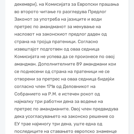
декември), на Комисијата за Европски прашања
во второто читање го разгледува Предлог
Законот за употреба на јазиците и води
претрес по амандманот за менување на
насловот на законскиот предлог даден од
страна на тројца пратеници. Согласно
извештајот подготвен од оваа седница
Комисијата не успева да се произнесе по овој
амандман. Дополнителните 89 амандмани кои
се поднесени од страна на пратеници не се
отворени за претрес на оваа седница бидејќи
согласно член 171в од Деловникот на
Собранието на Р.М. е истечен рокот од
најмалку три работни дена за водење на
претрес по амандманите. Овој член предвидува
дека усогласувањето на законско решение со
ЕУ трае најмногу три дена, уште една од
последиците на ставањето европско знаменце