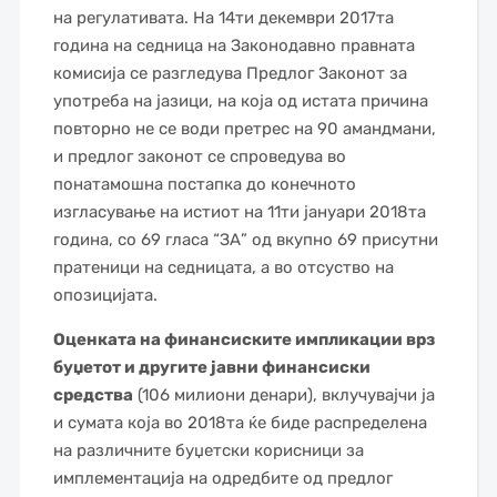
на регулативата. На 14ти декември 2017та
година на седница на Законодавно правната
комисија се разгледува Предлог Законот за
употреба на јазици, на која од истата причина
повторно не се води претрес на 90 амандмани,
и предлог законот се спроведува во
понатамошна постапка до конечното
изгласување на истиот на 11ти јануари 2018та
година, со 69 гласа “ЗА” од вкупно 69 присутни
пратеници на седницата, а во отсуство на
опозицијата.
Оценката на финансиските импликации врз
буџетот и другите јавни финансиски
средства
(106 милиони денари), вклучувајчи ја
и сумата која во 2018та ќе биде распределена
на различните буџетски корисници за
имплементација на одредбите од предлог