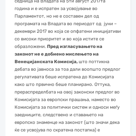
седница на Владата на 5ти август 2017та
година и е испратен за усвојување во
Парламентот, но не е составен дел од
програмата на Владата во периодот од јуни –
декември 2017 во која се опфатени иницијативи
со високи приоритет и во која истите се
образложени.
Пред изгласувањето на
законот не е добиено мислењето на
Венецијанската Комисија,
што поттикна
дебата во јавноса за тоа дали воопшто предлог
регулативата беше испратена до Комисијата
како што првично беше планирано. Оттука,
прераспределбата на овој законски предлог во
Комисијата за европски прашања, наместо во
Комисијата за политички систем и односи меѓу
заедниците, следствено и ставањето на
европско знаменце на законот (што значи дека
ќе се усвојува по скратена постапка) е