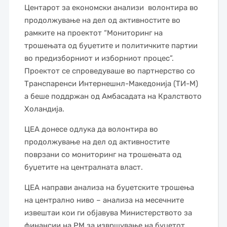
Центарот за економски анализи волонтира во
продолжување на дел од активностите во
рамките на проектот “Мониторинг на
трошењата од буџетите и политичките партии
во предизборниот и изборниот процес”.
Проектот се спроведуваше во партнерство со
Транспаренси Интернешнл-Македонија (ТИ-М)
а беше поддржан од Амбасадата на Кралството
Холандија.
ЦЕА донесе одлука да волонтира во
продолжување на дел од активностите
поврзани со мониторинг на трошењата од
буџетите на централната власт.
ЦЕА направи анализа на буџетските трошења
на централно ниво – анализа на месечните
извештаи кои ги објавува Министерството за
финансии на РМ за извршување на буџетот,