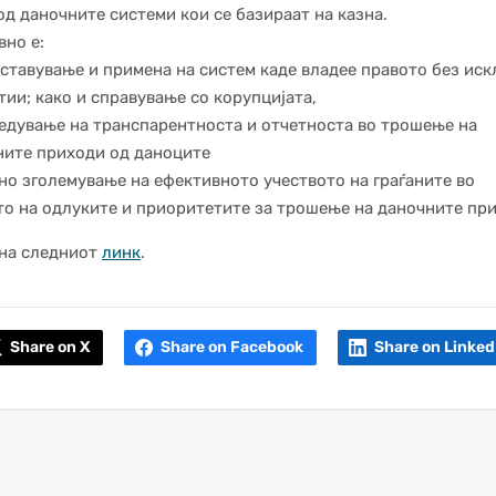
од даночните системи кои се базираат на казна.
но е:
ставување и примена на систем каде владее правото без ис
тии; како и справување со корупцијата,
едување на транспарентноста и отчетноста во трошење на
ите приходи од даноците
но зголемување на ефективното учеството на граѓаните во
о на одлуките и приоритетите за трошење на даночните при
 на следниот
линк
.
Share on X
Share on Facebook
Share on Linked