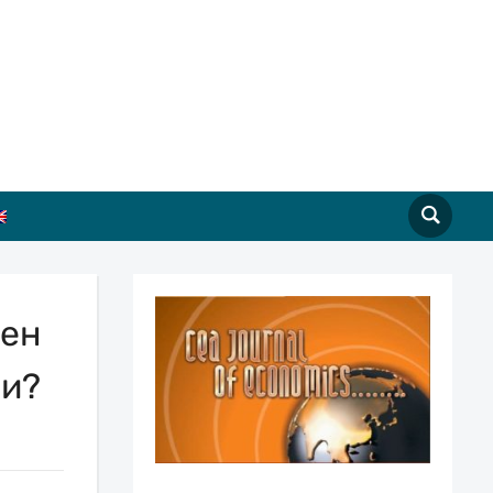
чен
ри?