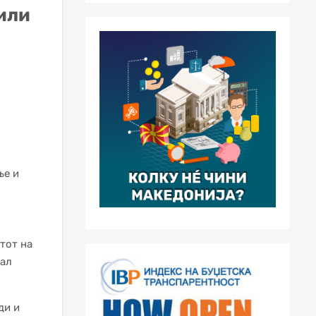
или
ње и
тот на
рал
ди и