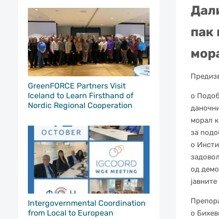
Дали
пак 
мор
Предизв
GreenFORCE Partners Visit
Iceland to Learn Firsthand of
o Подоб
Nordic Regional Cooperation
даночн
морал к
за подо
o Инсти
задово
од демо
јавните
Препора
Intergovernmental Coordination
from Local to European
o Бихев