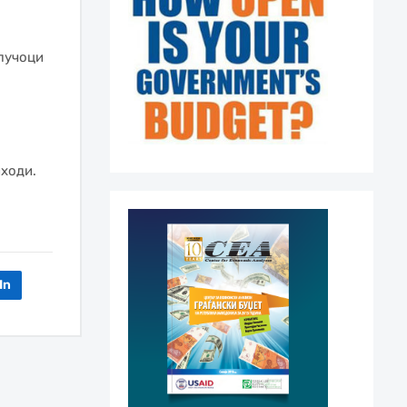
клучоци
ходи.
In