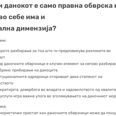
 данокот е само правна обврска 
во себе има и
ална димензија?
ик:
рото разбирање за тоа што ги предизвикува разликите во
иот
ај даночните обврзници е клучен елемент за негово разбира
брено прибирање на даноците.
туционалните одредници откриваат дека степенот на
лството
кратијата, довербата во владата и задоволството од квалите
 услуги игра важна улога во зголемувањето на даночниот мо
ка:
иористички пристап кон даночните обврзници може да пону