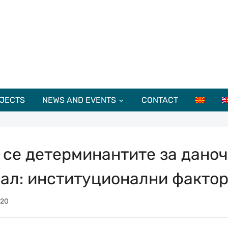
JECTS
NEWS AND EVENTS
CONTACT
 се детерминантите за дано
ал: институционални факто
020