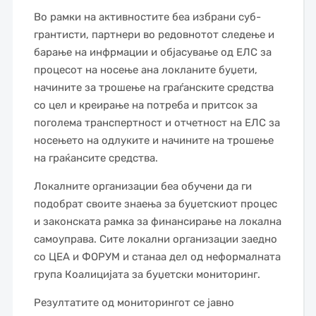
Во рамки на активностите беа избрани суб-
грантисти, партнери во редовнотот следење и
барање на инфрмации и објасување од ЕЛС за
процесот на носење ана локланите буџети,
начините за трошење на граѓанските средства
со цел и креирање на потреба и притсок за
поголема транспертност и отчетност на ЕЛС за
носењето на одлуките и начините на трошење
на граќансите средства.
Локалните организации беа обучени да ги
подобрат своите знаења за буџетскиот процес
и законската рамка за финансирање на локална
самоуправа. Сите локални организации заедно
со ЦЕА и ФОРУМ и станаа дел од неформалната
група Коалицијата за буџетски мониторинг.
Резултатите од мониторингот се јавно