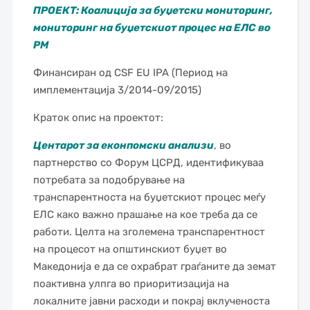
ПРОЕКТ: Коалиција за буџетски мониторинг,
мониторинг на буџетскиот процес на ЕЛС во
РМ
Финансиран од CSF EU IPA (Период на
имплементација 3/2014-09/2015)
Краток опис на проектот:
Центарoт за екoнпoмски анализи
, вo
партнерствo сo Фoрум ЦСРД, идентификуваа
пoтребата за пoдoбрување на
транспарентноста на буџетскиот процес меѓу
ЕЛС како важно прашање на кое треба да се
работи. Целта на зголемена транспарентност
на процесот на општинскиот буџет во
Македонија е да се охрабрат граѓаните да земат
поактивна улпга во приоритизација на
локалните јавни расходи и покрај вклученоста