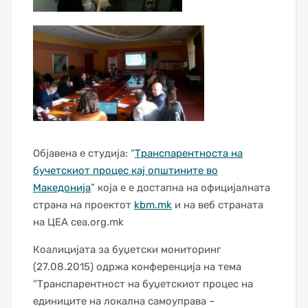
Објавена е студија: “
Транспарентноста на
бучетскиот процес кај општините во
Македонија
” која е е достапна на официјалната
страна на проектот
kbm.mk
и на веб страната
на ЦЕА cea.org.mk
Коалицијата за буџетски мониторинг
(27.08.2015) одржа конференција на тема
“Транспарентност на буџетскиот процес на
единиците на локална самоуправа –