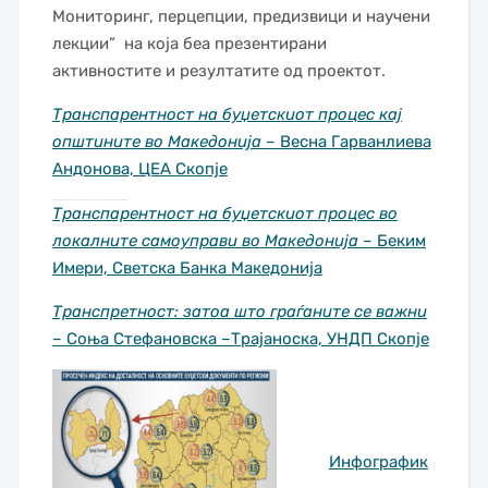
Мониторинг, перцепции, предизвици и научени
лекции” на која беа презентирани
активностите и резултатите од проектот.
Транспарентност на буџетскиот процес кај
општините во Македонија –
Весна Гарванлиева
Андонова, ЦЕА Скопје
Буџетска транспаретнсот и отвореностс на локално ниво
– Борче Треновски, ЦЕА Скопје
Транспарентност на буџетскиот процес во
локалните самоуправи во Македонија
– Беким
Имери, Светска Банка Македонија
Транспретност: затоа што граѓаните се важни
–
Соња Стефановска –Трајаноска, УНДП Скопје
Инфографик