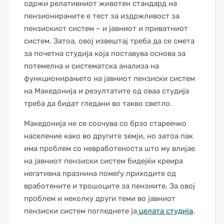
одржи релативниот животен стандард на
пензионираните е тест за издржливост за
пензискиот систем – и јавниот и приватниот
систем. Затоа, овој извештај треба да се смета
за почетна студија која поставува основа за
потемелна и систематска анализа на
функционирањето на јавниот пензиски систем
на Македонија и резултатите од оваа студија
треба да бидат гледани во такво светло.
Македонија не се соочува со брзо стареечко
население како во другите земји, но затоа пак
има проблем со невработеноста што му влијае
на јавниот пензиски систем бидејќи креира
негативна празнина помеѓу приходите од
вработените и трошоците за пензиите. За овој
проблем и неколку други теми во јавниот
пензиски систем погледнете ја
целата студија
.