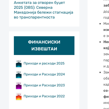
Анкетата за отворен буџет
за
2025 (OBS): Северна
до
Македонија бележи стагнација
во транспарентноста
го
Ми
из
е 
ФИНАНСИСКИ
Не
ко
ИЗВЕШТАИ
зе
па
Приходи и расходи 2025
и 
За
Приходи и Расходи 2024
об
кад
Приходи и Расходи 2023
со
Приходи и Расходи 2022
фи
ин
сн