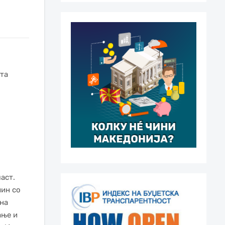
та
аст.
чин со
ина
ање и