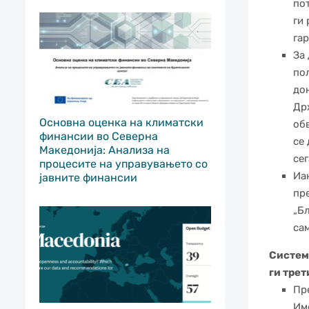
по
ги 
га
За
по
до
Др
Основна оценка на климатски
об
финансии во Северна
се
Македонија: Анализа на
сег
процесите на управувањето со
Иа
јавните финансии
пр
„Б
са
Систем
ги трет
Пр
Име