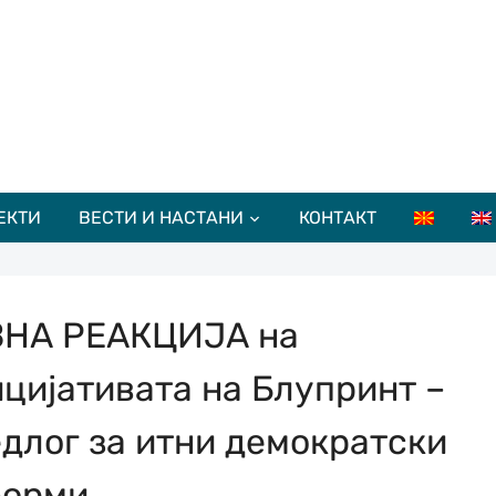
ЕКТИ
ВЕСТИ И НАСТАНИ
КОНТАКТ
НА РЕАКЦИЈА на
цијативата на Блупринт –
длог за итни демократски
форми