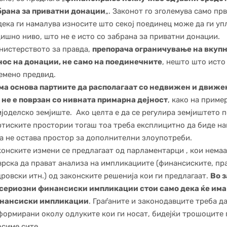
брана за приватни донации
„. Законот го зголемува само прв
дека ги намалува износите што секој поединец може да ги уп
дишно ниво, што не е исто со забрана за приватни донации.
нистерството за правда,
препорача ограничување на вкуп
нос на донации, не само на поединечните
, нешто што исто
земено предвид.
ма основа партиите да располагаат со недвижен и движе
ј не е поврзан со нивната примарна дејност
, како на приме
мјоделско земјиште. Ако целта е да се регулира земјиштето 
ртиските простории тогаш тоа треба експлицитно да биде н
да не остава простор за дополнителни злоупотреби.
конските измени се предлагаат од парламентарци , кои нема
врска да прават анализа на импликациите (финансиските, пр
ровски итн.) од законските решенија кои ги предлагаат.
Во 
 сериозни финансиски импликации стои само дека ќе има
нансиски импликации
. Граѓаните и законодавците треба да
формирани околу одлуките кои ги носат, бидејќи трошоците 
осиме сите.