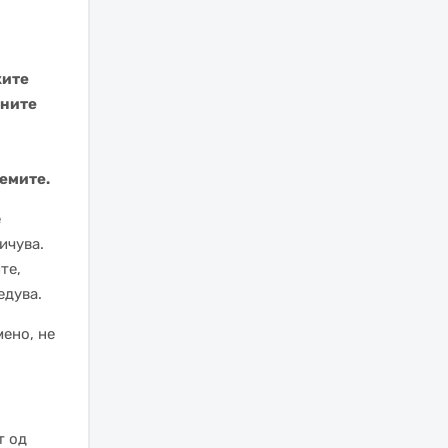
ките
ините
лемите.
е
ичува.
те,
едува.
мено, не
т од