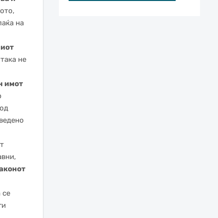
ото,
лаќа на
ниот
 така не
н имот
р
под
аведено
ат
авни,
законот
 се
ги