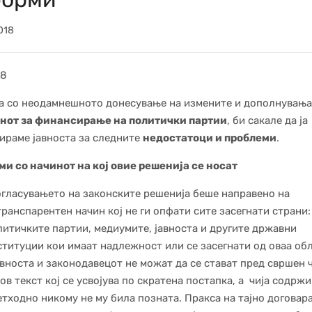
018
18
а со неодамнешното донесување на измените и дополнувања
нот за финансирање на политички партии
, би сакале да ја
раме јавноста за следните
недостатоци и проблеми
.
и со начинот на кој овие решенија се носат
огласувањето на законските решенија беше направено на
ранспарентен начин кој не ги опфати сите засегнати страни:
литичките партии, медиумите, јавноста и другите државни
ституции кои имаат надлежност или се засегнати од оваа обл
вноста и законодавецот не можат да се стават пред свршен 
ов текст кој се усвојува по скратена постапка, а чија содрж
етходно никому не му била позната. Пракса на тајно договар