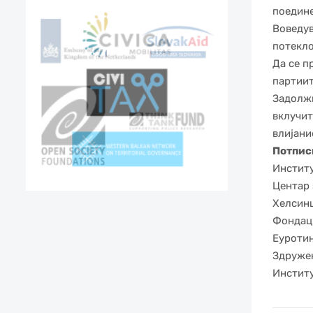
поедине
Воведув
потекло
Да се п
партиит
Задолжи
вклучит
влијани
Потпис
Институ
Центар 
Хелсинш
Фондаци
Еуротин
Здружен
Институ