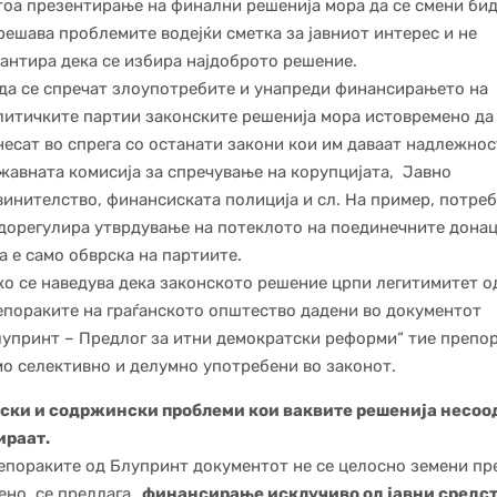
тоа презентирање на финални решенија мора да се смени бид
решава проблемите водејќи сметка за јавниот интерес и не
рантира дека се избира најдоброто решение.
 да се спречат злоупотребите и унапреди финансирањето на
литичките партии законските решенија мора истовремено да
несат во спрега со останати закони кои им даваат надлежнос
жавната комисија за спречување на корупцијата, Јавно
винителство, финансиската полиција и сл. На пример, потреб
 дорегулира утврдување на потеклото на поединечните донац
а е само обврска на партиите.
ко се наведува дека законското решение црпи легитимитет о
епораките на граѓанското општество дадени во документот
лупринт – Предлог за итни демократски реформи“ тие препор
мо селективно и делумно употребени во законот.
ски и содржински проблеми кои ваквите решенија несоо
ираат.
епораките од Блупринт документот не се целосно земени пр
но, се предлага „
финансирање исклучиво од јавни средст