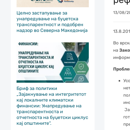
Целно застапување за
13/08/2
унапредување на буџетска
транспарентност и подобрен
надзор во Северна Македонија
13.8.20
Во врск
на
Зако
информи
Проблем
Ус
нет
Бриф за политики
„Зајакнување на интегритетот
по
кај локалните климатски
ин
финансии: Унапредување на
Ја
транспарентноста и
гот
отчетноста на буџетски циклус
кај општините“.
пр