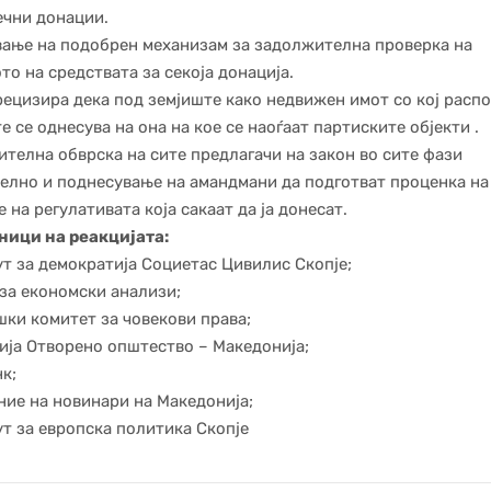
чни донации.
ање на подобрен механизам за задолжителна проверка на
то на средствата за секоја донација.
рецизира дека под земјиште како недвижен имот со кој расп
е се однесува на она на кое се наоѓаат партиските објекти .
телна обврска на сите предлагачи на закон во сите фази
елно и поднесување на амандмани да подготват проценка на
е на регулативата која сакаат да ја донесат.
ници на реакцијата:
т за демократија Социетас Цивилис Скопје;
за економски анализи;
ки комитет за човекови права;
ја Отворено општество – Македонија;
к;
ие на новинари на Македонија;
т за европска политика Скопје