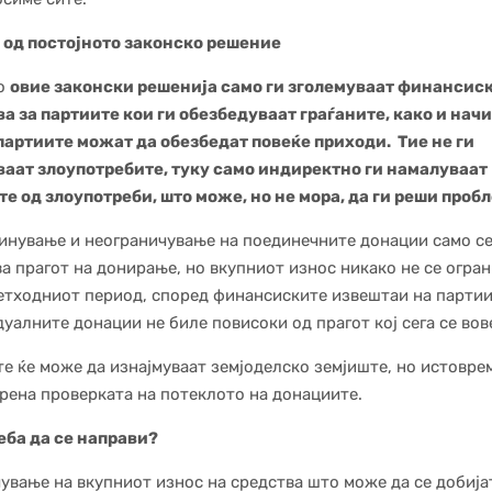
 од постојното законско решение
о
овие законски решенија само ги зголемуваат финансис
а за партиите кои ги обезбедуваат граѓаните, како и нач
партиите можат да обезбедат повеќе приходи. Тие не ги
ваат злоупотребите, туку само индиректно ги намалуваат
е од злоупотреби, што може, но не мора, да ги реши проб
инување и неограничување на поединечните донации само с
а прагот на донирање, но вкупниот износ никако не се огран
етходниот период, според финансиските извештаи на партии
уалните донации не биле повисоки од прагот кој сега се вов
е ќе може да изнајмуваат земјоделско земјиште, но истовре
рена проверката на потеклото на донациите.
еба да се направи?
ување на вкупниот износ на средства што може да се добија