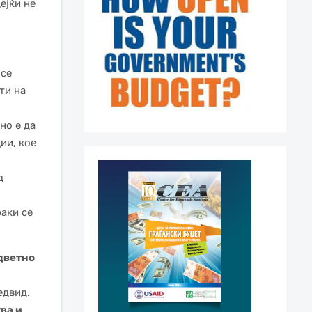
ејќи не
 се
ти на
но е да
ии, кое
д
аки се
дветно
едвид.
ва и