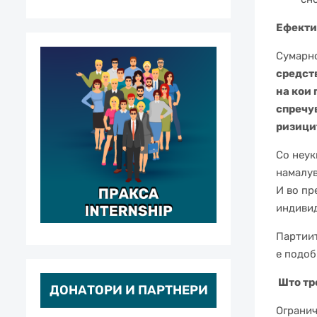
Ефекти
Сумарн
средств
на кои 
спречу
ризицит
Со неук
намалув
И во пр
индивид
Партиит
е подоб
Што тр
ДОНАТОРИ И ПАРТНЕРИ
Огранич