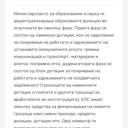
Министерството за образование и наука ги
децентрализираше образовните функции во
општините во неколку фази. Првата фаза се
состои од наменски дотации, кои се задолжени
за покривање на работата и одржувањето на
установите (комуналните услуги, греење,
комуникација и транспорт, материјали и
алатки, поправки итн), додека втората фаза се
состои од блок дотации за покривање на
работата и одржувањето на соодветната
надлежност (трошоците од наменските
дотации и платите и другите трошоци за
вработените во институцијата). ЕЛС имаат
неколку средства за финансирање на нивните
трошоци како нивни приходи, кредити,
донации, дотации итн. Овој извештај ги