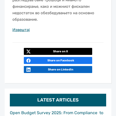
разгледува овие трошоци и нивното
финансирање, како и можниот фискален
недостаток во обезбедувањето на основно
образование.
Извештај
Share on X
Share on Facebook
Share on LinkedIn
LATEST ARTICLES
Open Budget Survey 2025: From Compliance to