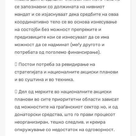
се запознаени со должината на нивниот
мандат и се изјаснуваат дека средбите на оваа
координативно тело се во основа изнесување
на состојби без можност препреките и
предизвиците кои се изнесуваат да се има
можност да се надминат (меѓу другото и
потребата од поголемо финансирање).
 Постои потреба за ревидирање на
стратегијата и националните акциски планови
и во суштина и во техника.
 Дел од мерките во националните акциски
планови во сите приоритетни области зависат
од можностите на граѓанскиот сектор но, и од
донаторски средства, што го прави процесот
неорганизиран, тешко следлив, и креира
опкружување со недостаток на одговорност.