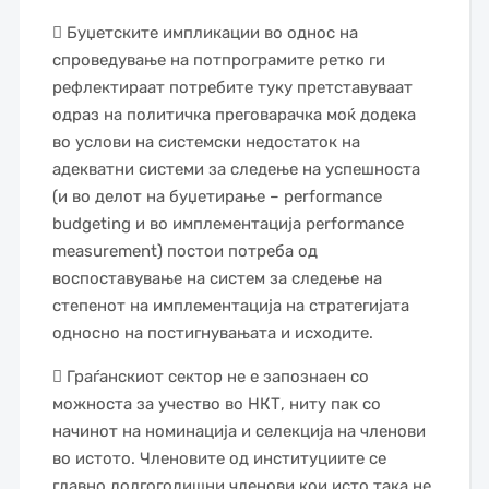
 Буџетските импликации во однос на
спроведување на потпрограмите ретко ги
рефлектираат потребите туку претставуваат
одраз на политичка преговарачка моќ додека
во услови на системски недостаток на
адекватни системи за следење на успешноста
(и во делот на буџетирање – performance
budgeting и во имплементација performance
measurement) постои потреба од
воспоставување на систем за следење на
степенот на имплементација на стратегијата
односно на постигнувањата и исходите.
 Граѓанскиот сектор не е запознаен со
можноста за учество во НКТ, ниту пак со
начинот на номинација и селекција на членови
во истото. Членовите од институциите се
главно долгогодишни членови кои исто така не