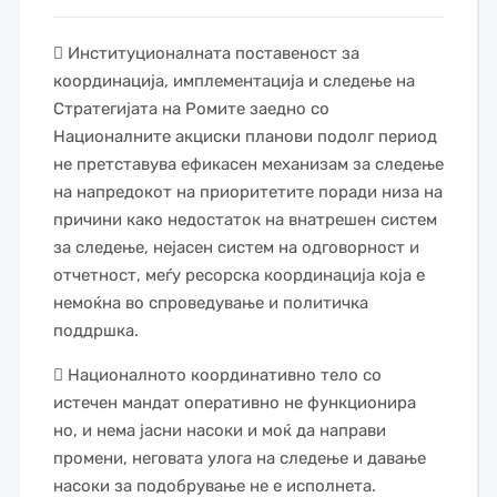
 Институционалната поставеност за
координација, имплементација и следење на
Стратегијата на Ромите заедно со
Националните акциски планови подолг период
не претставува ефикасен механизам за следење
на напредокот на приоритетите поради низа на
причини како недостаток на внатрешен систем
за следење, нејасен систем на одговорност и
отчетност, меѓу ресорска координација која е
немоќна во спроведување и политичка
поддршка.
 Националното координативно тело со
истечен мандат оперативно не функционира
но, и нема јасни насоки и моќ да направи
промени, неговата улога на следење и давање
насоки за подобрување не е исполнета.