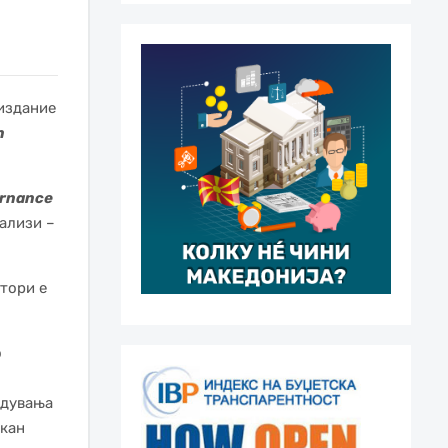
 издание
n
ernance
нализи –
тори е
о
идувања
лкан