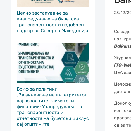
Целно застапување за
23/12/2
унапредување на буџетска
транспарентност и подобрен
надзор во Северна Македонија
Со задо
на жур
Balkan
Журнал
(TG-We
ЦЕА зае
Целосно
Бриф за политики
достап
„Зајакнување на интегритетот
кај локалните климатски
Доколку
финансии: Унапредување на
контекс
транспарентноста и
произво
отчетноста на буџетски циклус
кај општините“.
од за т