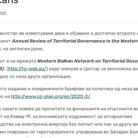
020
волство ве известуваме дека е објавено и достапно второто
налот
Annual Review of Territorial Governance in the Wester
s
, на англиски јазик.
от е на мрежата
Western Balkan Network on Territorial Gov
B)
, (
http://tg-web.eu/
) каде членува и Центар за економски а
дно со низа други организации.
то издание и поединечните брифови за политики од низа ав
но на
http://www.co-plan.org/en/2020-2/
 сакате повеќе да прочитате за финансиите на општините в
т на Ковид-19, за економската издржаност за алтернативи
дство на електрична енергија без лигнит или пак за други в
еми поврзани со територијалното управување во Западен Ба