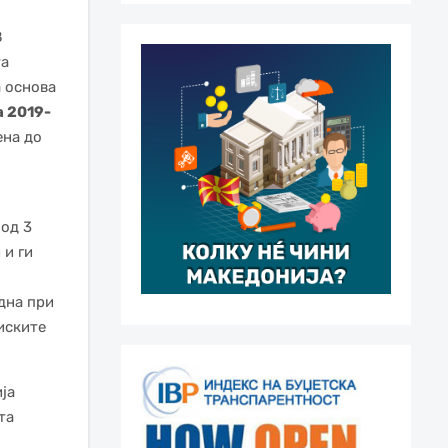
8
та
а основа
а 2019-
ена до
 од 3
 и ги
дна при
иските
ја
та