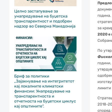
Предлог
докумен
Целно застапување за
година.
унапредување на буџетска
транспарентност и подобрен
стратег
надзор во Северна Македонија
за креи
2020 е 
Собрани
По утв
Фискал
години,
утврдув
одобрен
Бриф за политики
„Зајакнување на интегритетот
изготву
кај локалните климатски
лимити 
финансии: Унапредување на
транспарентноста и
Стратеш
отчетноста на буџетски циклус
2018-20
кај општините“.
според 