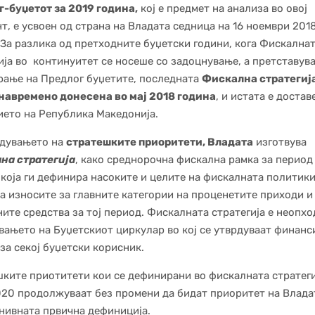
-буџетот за 2019 година,
кој е предмет на анализа во овој
т, е усвоен од страна на Владата седница на 16 ноември 201
 За разлика од претходните буџетски години, кога Фискална
ија во континуитет се носеше со задоцнување, а претставув
рање на Предлог буџетите, последната
Фискална стратегиј
навремено донесена во мај 2018 година
, и истата е достав
ето на Република Македонија.
рдувањето на
стратешките приоритети, Владата
изготвува
на стратегија
, како среднорочна фискална рамка за период
 која ги дефинира насоките и целите на фискалната политики
а износите за главните категории на проценетите приходи и
ите средства за тој период. Фискалната стратегија е неопхо
вањето на Буџетскиот циркулар во кој се утврдуваат финанс
за секој буџетски корисник.
ките приотитети кои се дефинирани во фискалната стратеги
20 продолжуваат без промени да бидат приоритет на Влада
нивната првична дефиниција.