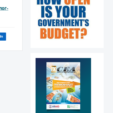
ЛОГ-
In